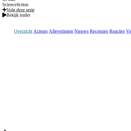
Sciencefiction
Volg deze serie
Bekijk trailer
Overzicht
Acteurs
Afleveringen
Nieuws
Recensies
Reacties
Vi