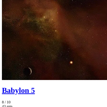
Babylon 5
8
/ 10
43 min