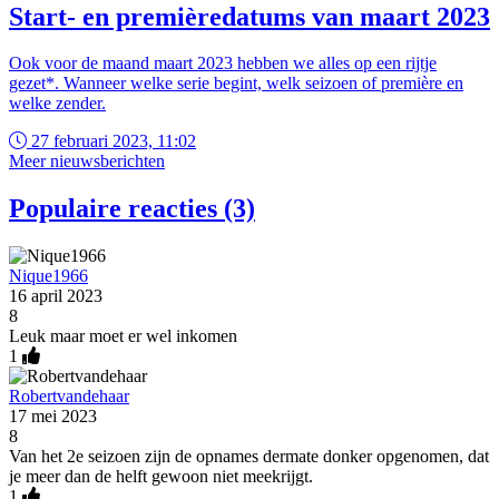
Start- en premièredatums van maart 2023
Ook voor de maand maart 2023 hebben we alles op een rijtje
gezet*. Wanneer welke serie begint, welk seizoen of première en
welke zender.
27 februari 2023, 11:02
Meer nieuwsberichten
Populaire reacties (3)
Nique1966
16 april 2023
8
Leuk maar moet er wel inkomen
1
Robertvandehaar
17 mei 2023
8
Van het 2e seizoen zijn de opnames dermate donker opgenomen, dat
je meer dan de helft gewoon niet meekrijgt.
1