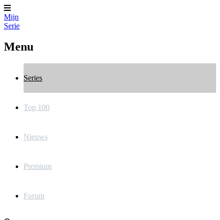
Mijn
Serie
Menu
Series
Top 100
Nieuws
Premium
Forum