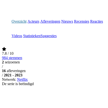
Overzicht
Acteurs
Afleveringen
Nieuws
Recensies
Reacties
Videos
Statistieken
Suggesties
7.8
/ 10
984 stemmen
2
seizoenen
/
16
afleveringen
/
2021 - 2023
Netwerk:
Netflix
De serie is beëindigd