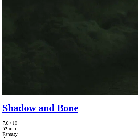
Shadow and Bone
7.8
/ 10
52 min
Fantasy