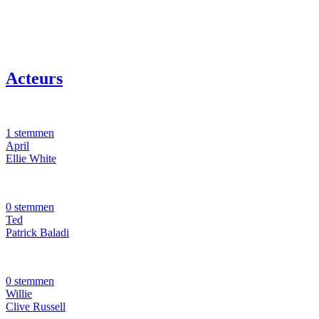
Acteurs
1 stemmen
April
Ellie White
0 stemmen
Ted
Patrick Baladi
0 stemmen
Willie
Clive Russell