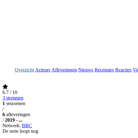
Overzicht
Acteurs
Afleveringen
Nieuws
Recensies
Reacties
Vi
6.7
/ 10
3 stemmen
1
seizoenen
/
6
afleveringen
/
2019 - ...
Netwerk:
BBC
De serie loopt nog