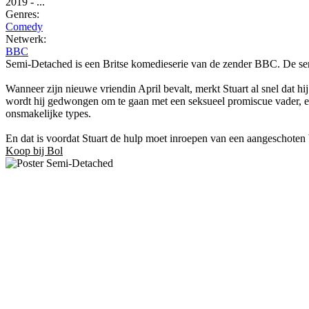
2019
-
...
Genres:
Comedy
Netwerk:
BBC
Semi-Detached is een Britse komedieserie van de zender BBC. De ser
Wanneer zijn nieuwe vriendin April bevalt, merkt Stuart al snel dat hi
wordt hij gedwongen om te gaan met een seksueel promiscue vader, een
onsmakelijke types.
En dat is voordat Stuart de hulp moet inroepen van een aangeschoten 
Koop bij Bol