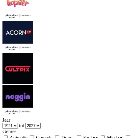
Jaar
tot
Genres
Animatie
Comedy
Drama
Fantasy
Misdaad