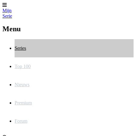
Mijn
Serie
Menu
Series
Top 100
Nieuws
Premium
Forum