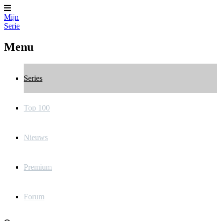
Mijn
Serie
Menu
Series
Top 100
Nieuws
Premium
Forum