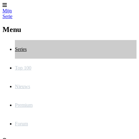
Mijn
Serie
Menu
Series
Top 100
Nieuws
Premium
Forum