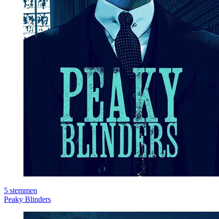
5
stemmen
Peaky Blinders