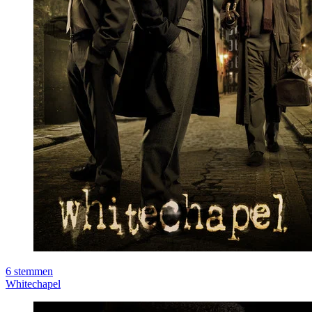
6
stemmen
Whitechapel