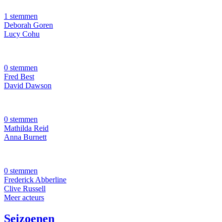
1 stemmen
Deborah Goren
Lucy Cohu
0 stemmen
Fred Best
David Dawson
0 stemmen
Mathilda Reid
Anna Burnett
0 stemmen
Frederick Abberline
Clive Russell
Meer acteurs
Seizoenen