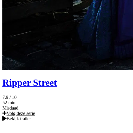
Ripper Street
7.9
/ 10
52 min
Misdaad
Volg deze serie
Bekijk trailer