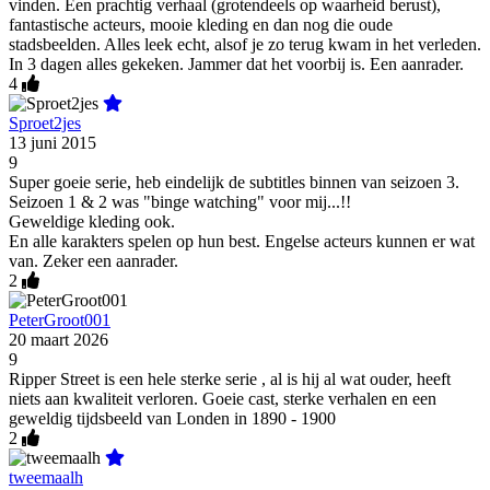
vinden. Een prachtig verhaal (grotendeels op waarheid berust),
fantastische acteurs, mooie kleding en dan nog die oude
stadsbeelden. Alles leek echt, alsof je zo terug kwam in het verleden.
In 3 dagen alles gekeken. Jammer dat het voorbij is. Een aanrader.
4
Sproet2jes
13 juni 2015
9
Super goeie serie, heb eindelijk de subtitles binnen van seizoen 3.
Seizoen 1 & 2 was "binge watching" voor mij...!!
Geweldige kleding ook.
En alle karakters spelen op hun best. Engelse acteurs kunnen er wat
van. Zeker een aanrader.
2
PeterGroot001
20 maart 2026
9
Ripper Street is een hele sterke serie , al is hij al wat ouder, heeft
niets aan kwaliteit verloren. Goeie cast, sterke verhalen en een
geweldig tijdsbeeld van Londen in 1890 - 1900
2
tweemaalh