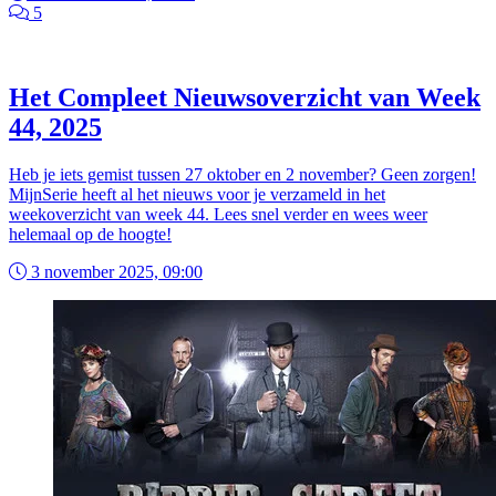
5
Het Compleet Nieuwsoverzicht van Week
44, 2025
Heb je iets gemist tussen 27 oktober en 2 november? Geen zorgen!
MijnSerie heeft al het nieuws voor je verzameld in het
weekoverzicht van week 44. Lees snel verder en wees weer
helemaal op de hoogte!
3 november 2025, 09:00