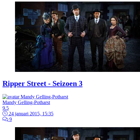
Ripper Street - Seizoen 3
Mandy Gelling-Potharst
9.5
24 januari 2015, 15:35
9