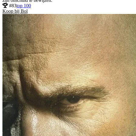
zijn onschuld te bewijzen.
#83
top 100
Koop bij Bol