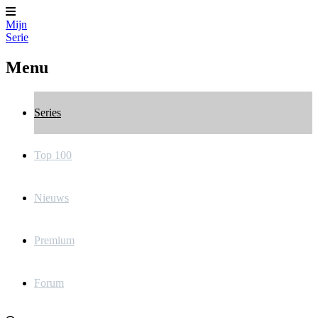
Mijn
Serie
Menu
Series
Top 100
Nieuws
Premium
Forum