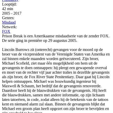
Looptijd:
42 min
2005
-
2017
Genres:
Misdaad
Netwerk:
FOX
Prison Break is een Amerikaanse misdaadserie van de zender FOX.
De serie ging in première op 29 augustus 2005.
Lincoln Burrows zit (onterecht) gevangen voor de moord op de
broer van de vicepresident van de Verenigde Staten van Amerika en
zal binnen enkele maanden worden geëxecuteerd. Zijn broer,
Michael Scofield, ziet maar één mogelijkheid om hem uit de
gevangenis te doen ontsnappen: hij pleegt een gewapende overval
en moet van de rechter vijf jaar achter tralies in dezelfde gevangenis
als zijn broer, de Fox River State Penitentiary. Daar gaat hij Lincoln
helpen ontsnappen. Michael was bouwkundig ingenieur bij
Maxwell & Schaum, het bedrijf dat de gevangenis renoveerde.
Daardoor heeft hij de blauwdrukken van de gevangenis. Hij heeft
die blauwdrukken, samen met andere informatie, op zijn lichaam
laten tatoeëren, in code, zodat alleen hij de betekenis van de tattoos
kent en niemand alarm zal slaan. Binnen de gevangenis blijkt dat
Michael een groots plan heeft opgezet om zijn broer te bevrijden en