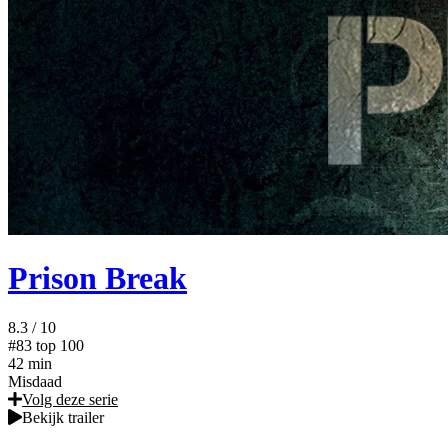
Prison Break
8.3
/ 10
#83
top 100
42 min
Misdaad
Volg deze serie
Bekijk trailer