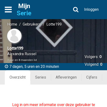
Mijn
Inloggen
Serie
Home
/
Gebruikers
/
Lotte199
Lotte199
Alexandra Russel
Volgers:
0
3 jaar en 8 maanden lid
Volgend:
0
7 dagen, 5 uren en 20 minuten
Overzicht
Series
Afleveringen
Cijfers
Log in om meer informatie over deze gebruiker te