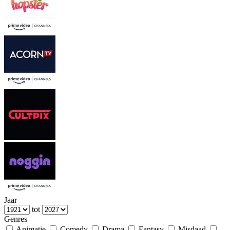
Jaar
tot
Genres
Animatie
Comedy
Drama
Fantasy
Misdaad