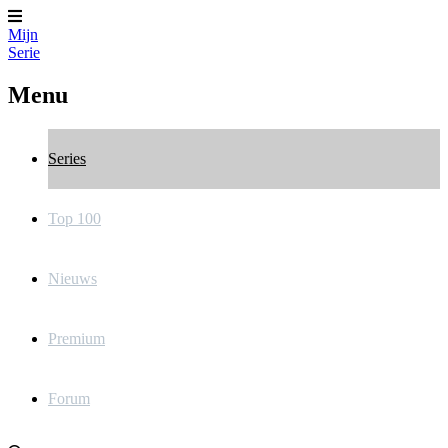
Mijn
Serie
Menu
Series
Top 100
Nieuws
Premium
Forum