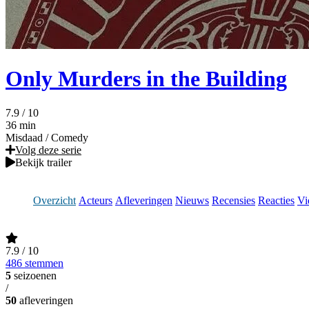
Only Murders in the Building
7.9
/ 10
36 min
Misdaad
/
Comedy
Volg deze serie
Bekijk trailer
Overzicht
Acteurs
Afleveringen
Nieuws
Recensies
Reacties
Vi
7.9
/ 10
486 stemmen
5
seizoenen
/
50
afleveringen