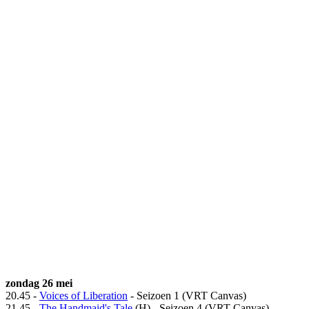
zondag 26 mei
20.45 -
Voices of Liberation
- Seizoen 1 (VRT Canvas)
21.45 -
The Handmaid's Tale
(H) - Seizoen 4 (VRT Canvas)