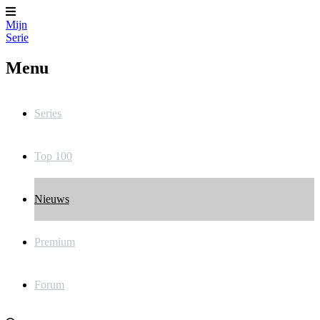
Mijn
Serie
Menu
Series
Top 100
Nieuws
Premium
Forum