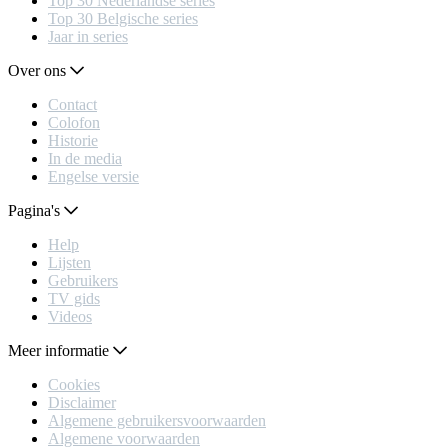
Top 30 Nederlandse series
Top 30 Belgische series
Jaar in series
Over ons
Contact
Colofon
Historie
In de media
Engelse versie
Pagina's
Help
Lijsten
Gebruikers
TV gids
Videos
Meer informatie
Cookies
Disclaimer
Algemene gebruikersvoorwaarden
Algemene voorwaarden