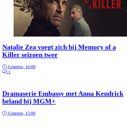
Natalie Zea voegt zich bij Memory of a
Killer seizoen twee
Gisteren, 16:00
1
Dramaserie Embassy met Anna Kendrick
beland bij MGM+
Gisteren, 15:00