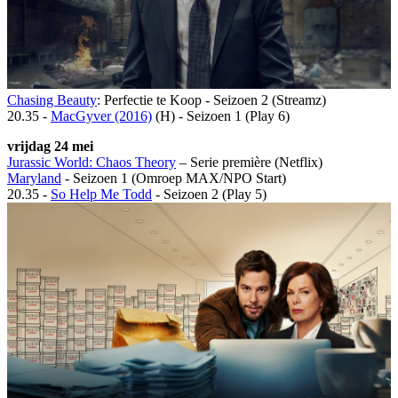
Chasing Beauty
: Perfectie te Koop - Seizoen 2 (Streamz)
20.35 -
MacGyver (2016)
(H) - Seizoen 1 (Play 6)
vrijdag 24 mei
Jurassic World: Chaos Theory
– Serie première (Netflix)
Maryland
- Seizoen 1 (Omroep MAX/NPO Start)
20.35 -
So Help Me Todd
- Seizoen 2 (Play 5)