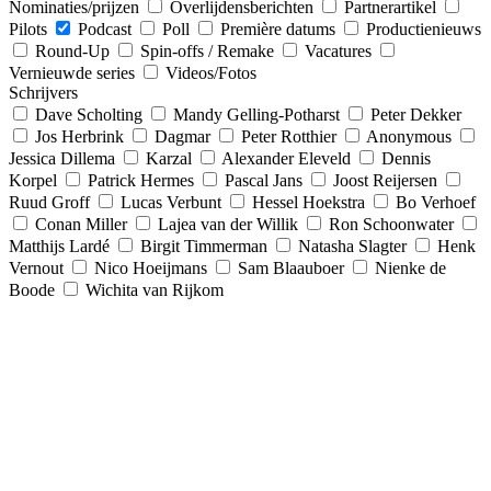
Nominaties/prijzen
Overlijdensberichten
Partnerartikel
Pilots
Podcast
Poll
Première datums
Productienieuws
Round-Up
Spin-offs / Remake
Vacatures
Vernieuwde series
Videos/Fotos
Schrijvers
Dave Scholting
Mandy Gelling-Potharst
Peter Dekker
Jos Herbrink
Dagmar
Peter Rotthier
Anonymous
Jessica Dillema
Karzal
Alexander Eleveld
Dennis
Korpel
Patrick Hermes
Pascal Jans
Joost Reijersen
Ruud Groff
Lucas Verbunt
Hessel Hoekstra
Bo Verhoef
Conan Miller
Lajea van der Willik
Ron Schoonwater
Matthijs Lardé
Birgit Timmerman
Natasha Slagter
Henk
Vernout
Nico Hoeijmans
Sam Blaauboer
Nienke de
Boode
Wichita van Rijkom