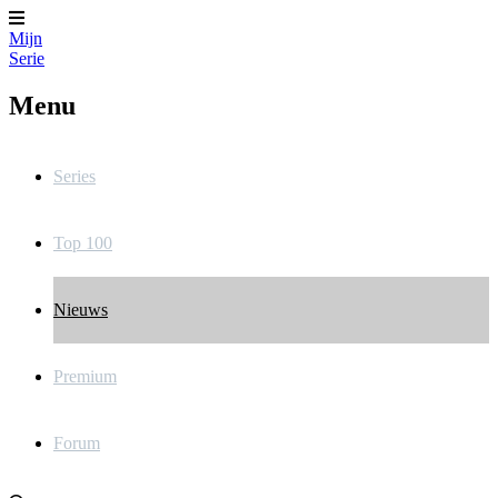
Mijn
Serie
Menu
Series
Top 100
Nieuws
Premium
Forum