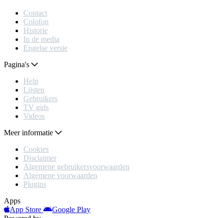
Contact
Colofon
Historie
In de media
Engelse versie
Pagina's
Help
Lijsten
Gebruikers
TV gids
Videos
Meer informatie
Cookies
Disclaimer
Algemene gebruikersvoorwaarden
Algemene voorwaarden
Plugins
Apps
App Store
Google Play