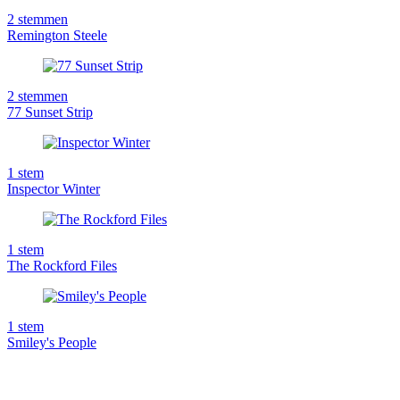
2
stemmen
Remington Steele
2
stemmen
77 Sunset Strip
1
stem
Inspector Winter
1
stem
The Rockford Files
1
stem
Smiley's People