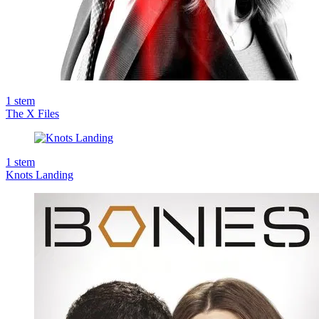
1
stem
The X Files
1
stem
Knots Landing