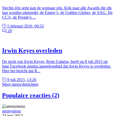
Slechts één serie kan de winnaar zijn. Kijk naar alle Awards die elk
jaar worden uitgereikt; de Emmy’s, de Golden Globes, de SAG. De
CCA, de People’s ...
5 februari 2016, 09:33
20
Irwin Keyes overleden
De nicht van Irwin Keyes, Rene Galarza, heeft op 8 juli 2015 op
haar Facebook pagina aangekondigd dat Irwin Keyes is overleden.
Hier het bericht dat R...
9 juli 2015, 13:26
Meer nieuwsberichten
Populaire reacties (2)
anonymous
23 juni 2013