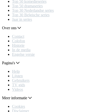
Top 50 komedieseries
Top 50 dramaseries
Top 30 Nederlandse series
Top 30 Belgische series
Jaar in series
Over ons
Contact
Colofon
Historie
In de media
Engelse versie
Pagina's
Help
Lijsten
Gebruikers
TV gids
Videos
Meer informatie
Cookies
Disclaimer