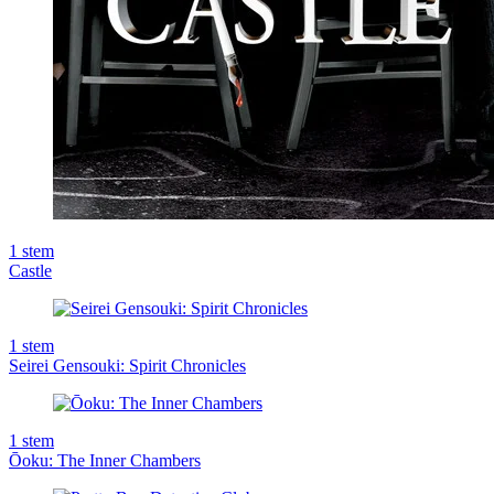
1
stem
Castle
1
stem
Seirei Gensouki: Spirit Chronicles
1
stem
Ōoku: The Inner Chambers