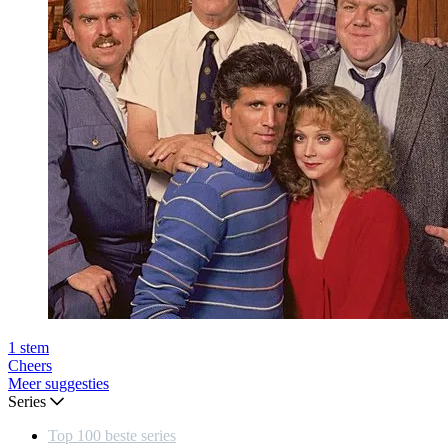
1
stem
Cheers
Meer suggesties
Series
Top 100 beste series