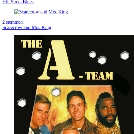
Hill Street Blues
2
stemmen
Scarecrow and Mrs. King