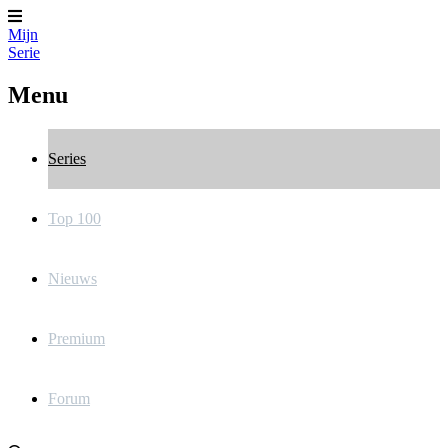
Mijn
Serie
Menu
Series
Top 100
Nieuws
Premium
Forum