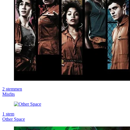
2
stemmen
Misfits
1
stem
Other Space