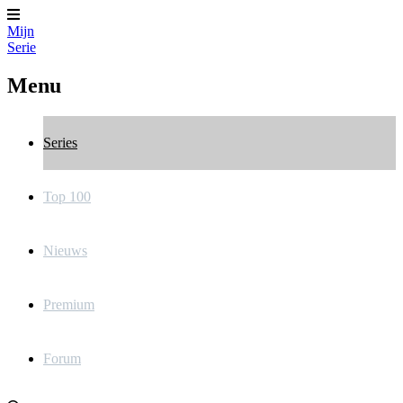
Mijn
Serie
Menu
Series
Top 100
Nieuws
Premium
Forum