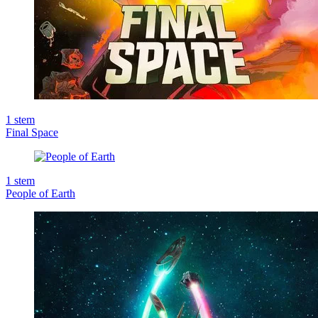
1
stem
Final Space
1
stem
People of Earth