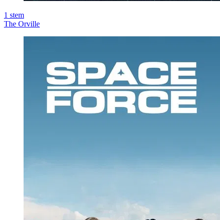
1
stem
The Orville