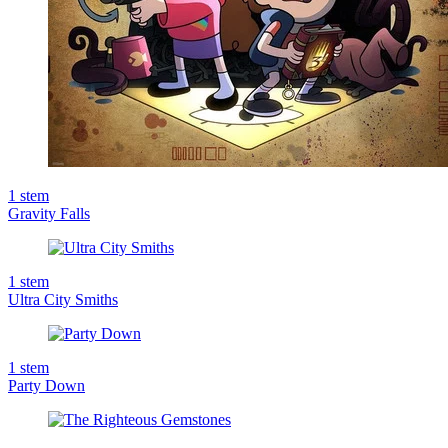
1
stem
Gravity Falls
1
stem
Ultra City Smiths
1
stem
Party Down