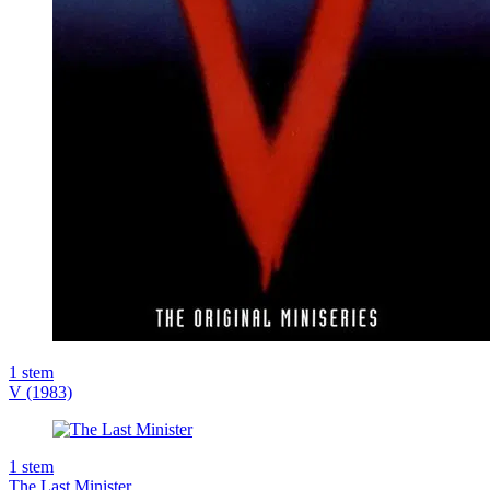
1
stem
V (1983)
1
stem
The Last Minister