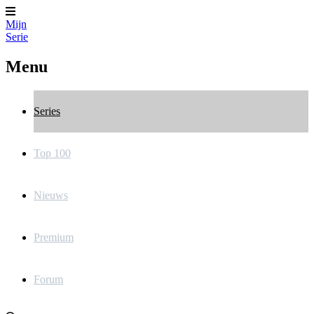
Mijn
Serie
Menu
Series
Top 100
Nieuws
Premium
Forum