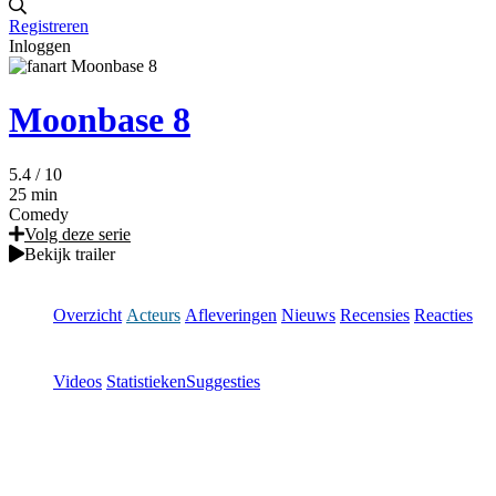
Registreren
Inloggen
Moonbase 8
5.4
/ 10
25 min
Comedy
Volg deze serie
Bekijk trailer
Overzicht
Acteurs
Afleveringen
Nieuws
Recensies
Reacties
Videos
Statistieken
Suggesties