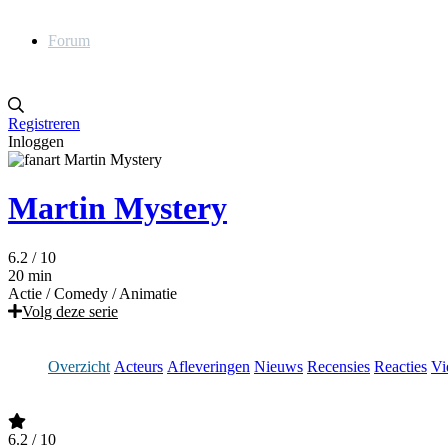
Forum
Registreren
Inloggen
Martin Mystery
6.2
/ 10
20 min
Actie
/
Comedy
/
Animatie
Volg deze serie
Overzicht
Acteurs
Afleveringen
Nieuws
Recensies
Reacties
Vi
6.2
/ 10