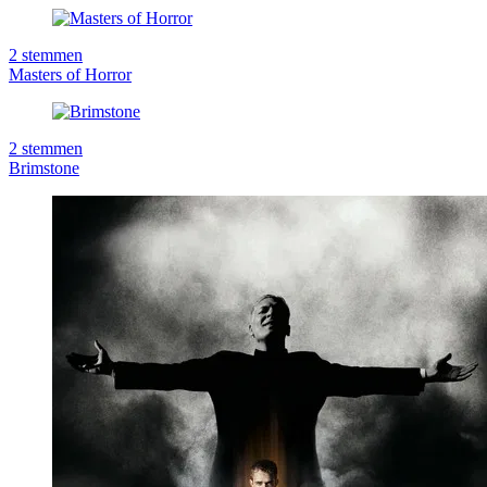
2
stemmen
Masters of Horror
2
stemmen
Brimstone