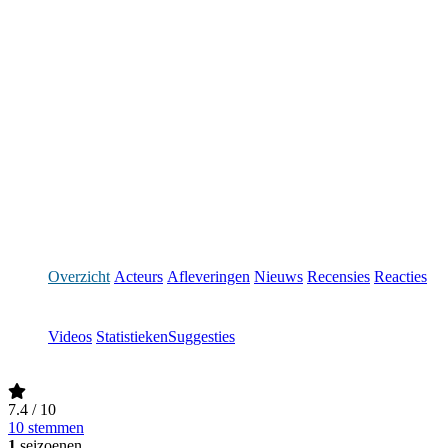
Overzicht
Acteurs
Afleveringen
Nieuws
Recensies
Reacties
Videos
Statistieken
Suggesties
7.4
/ 10
10 stemmen
1
seizoenen