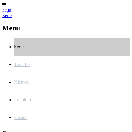
Mijn
Serie
Menu
Series
Top 100
Nieuws
Premium
Forum