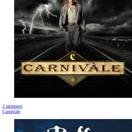
2
stemmen
Carnivàle