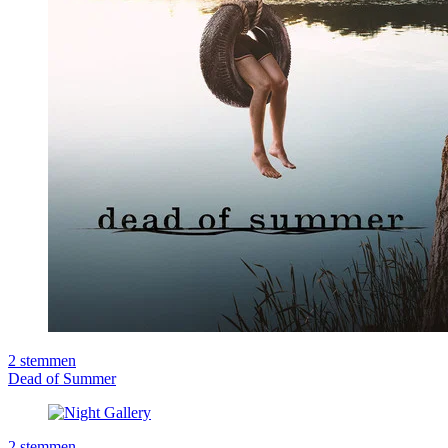
2
stemmen
Dead of Summer
2
stemmen