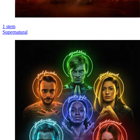
1
stem
Supernatural