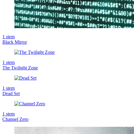
1
stem
Black Mirror
1
stem
The Twilight Zone
1
stem
Dead Set
1
stem
Channel Zero