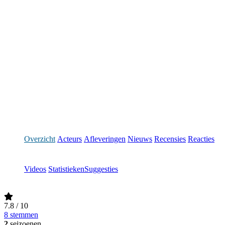
Overzicht
Acteurs
Afleveringen
Nieuws
Recensies
Reacties
Videos
Statistieken
Suggesties
7.8
/ 10
8 stemmen
2
seizoenen