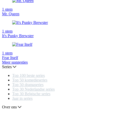
1
stem
Mr. Queen
1
stem
It's Punky Brewster
1
stem
Fear Itself
Meer suggesties
Series
Top 100 beste series
Top 50 komedieseries
Top 50 dramaseries
Top 30 Nederlandse series
Top 30 Belgische series
Jaar in series
Over ons