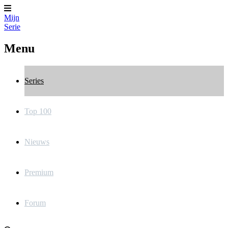
Mijn
Serie
Menu
Series
Top 100
Nieuws
Premium
Forum