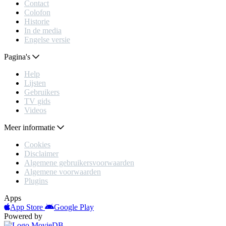
Contact
Colofon
Historie
In de media
Engelse versie
Pagina's
Help
Lijsten
Gebruikers
TV gids
Videos
Meer informatie
Cookies
Disclaimer
Algemene gebruikersvoorwaarden
Algemene voorwaarden
Plugins
Apps
App Store
Google Play
Powered by