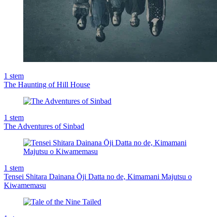
1
stem
The Haunting of Hill House
1
stem
The Adventures of Sinbad
1
stem
Tensei Shitara Dainana Ōji Datta no de, Kimamani Majutsu o
Kiwamemasu