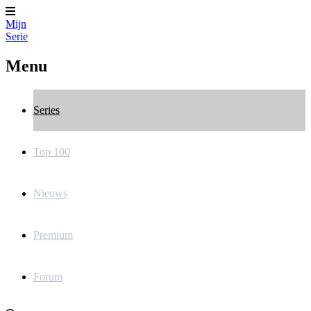
Mijn
Serie
Menu
Series
Top 100
Nieuws
Premium
Forum