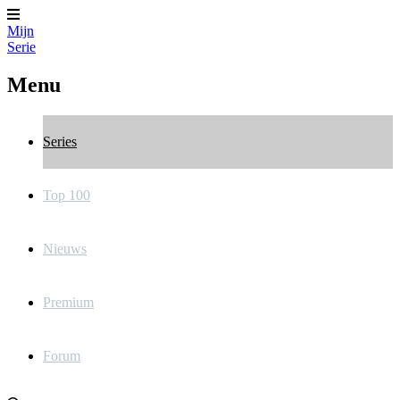
Mijn
Serie
Menu
Series
Top 100
Nieuws
Premium
Forum