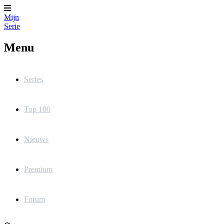
Mijn
Serie
Menu
Series
Top 100
Nieuws
Premium
Forum