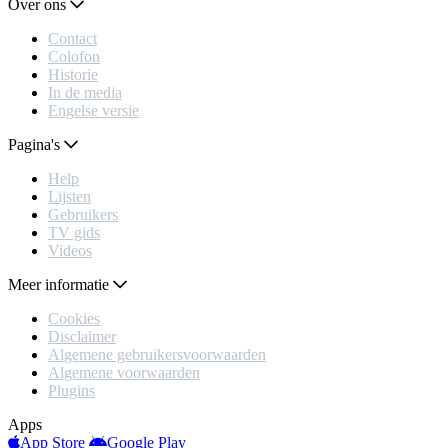
Over ons
Contact
Colofon
Historie
In de media
Engelse versie
Pagina's
Help
Lijsten
Gebruikers
TV gids
Videos
Meer informatie
Cookies
Disclaimer
Algemene gebruikersvoorwaarden
Algemene voorwaarden
Plugins
Apps
App Store
Google Play