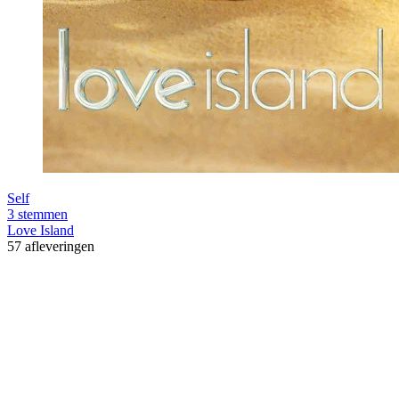
Self
3 stemmen
Love Island
57 afleveringen