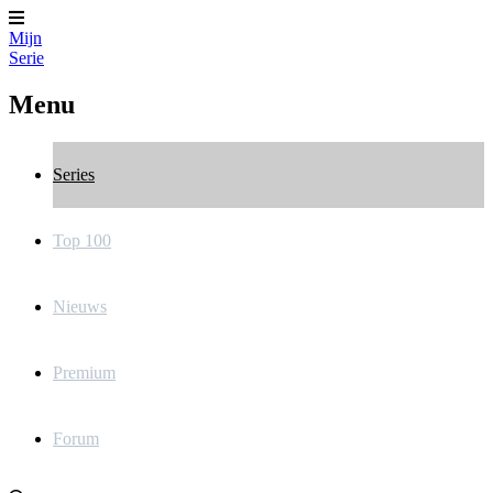
Mijn
Serie
Menu
Series
Top 100
Nieuws
Premium
Forum