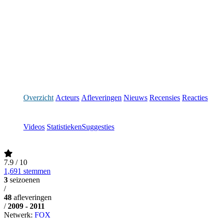
Overzicht
Acteurs
Afleveringen
Nieuws
Recensies
Reacties
Videos
Statistieken
Suggesties
7.9
/ 10
1,691 stemmen
3
seizoenen
/
48
afleveringen
/
2009 - 2011
Netwerk:
FOX