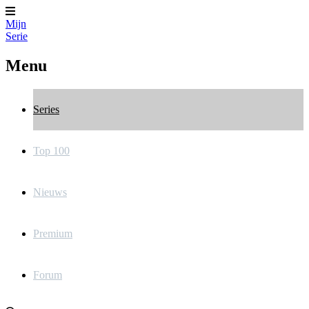
Mijn
Serie
Menu
Series
Top 100
Nieuws
Premium
Forum