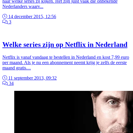
naar welke series zij kijken. Het zijn juist vaak die onbekende
Nederlanders waarv...
14 december 2015, 12:56
3
Welke series zijn op Netflix in Nederland
Netflix is vanaf vandaag te bestellen in Nederland en kost 7,99 euro
per maand. Als je nu een abonnement neemt krijg je zelfs de eerste
maand gratis....
11 september 2013, 09:32
34