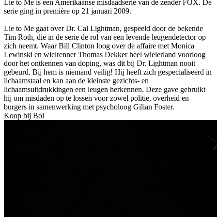
Lie to Me is een Amerikaanse misdaadserie van de zender FOX. De
serie ging in première op 21 januari 2009.
Lie to Me gaat over Dr. Cal Lightman, gespeeld door de bekende
Tim Roth, die in de serie de rol van een levende leugendetector op
zich neemt. Waar Bill Clinton loog over de affaire met Monica
Lewinski en wielrenner Thomas Dekker heel wielerland voorloog
door het ontkennen van doping, was dit bij Dr. Lightman nooit
gebeurd. Bij hem is niemand veilig! Hij heeft zich gespecialiseerd in
lichaamstaal en kan aan de kleinste gezichts- en
lichaamsuitdrukkingen een leugen herkennen. Deze gave gebruikt
hij om misdaden op te lossen voor zowel politie, overheid en
burgers in samenwerking met psycholoog Gilian Foster.
Koop bij Bol