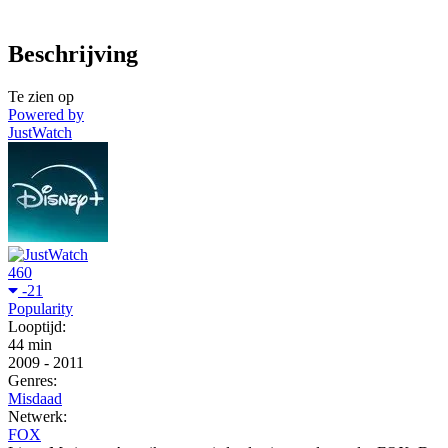
Beschrijving
Te zien op
Powered by
JustWatch
460
-21
Popularity
Looptijd:
44 min
2009
-
2011
Genres:
Misdaad
Netwerk:
FOX