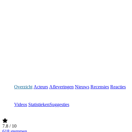
Overzicht
Acteurs
Afleveringen
Nieuws
Recensies
Reacties
Videos
Statistieken
Suggesties
7.8
/ 10
618 stemmen