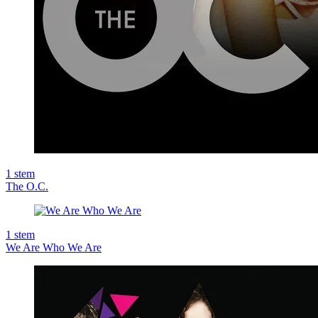
1
stem
The O.C.
1
stem
We Are Who We Are