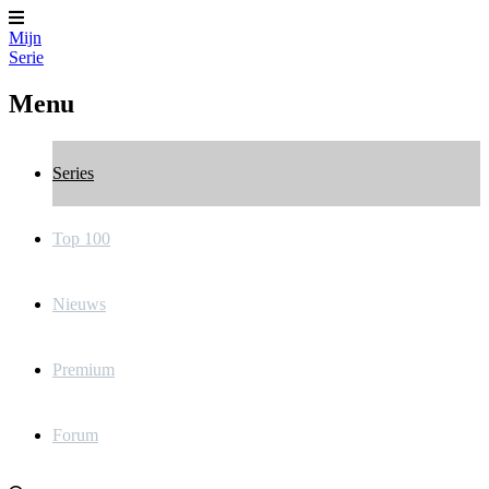
Mijn
Serie
Menu
Series
Top 100
Nieuws
Premium
Forum