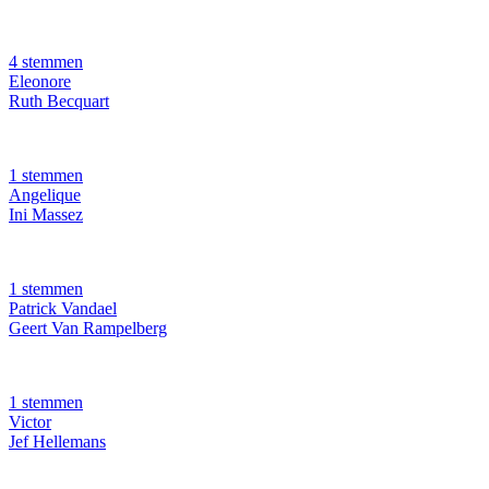
4 stemmen
Eleonore
Ruth Becquart
1 stemmen
Angelique
Ini Massez
1 stemmen
Patrick Vandael
Geert Van Rampelberg
1 stemmen
Victor
Jef Hellemans