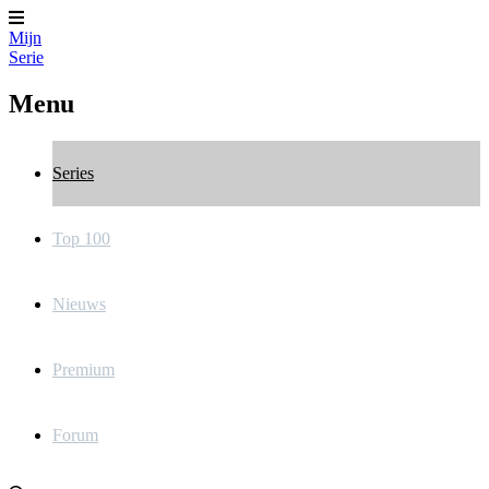
Mijn
Serie
Menu
Series
Top 100
Nieuws
Premium
Forum