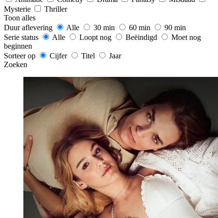
Mysterie
Thriller
Toon alles
Duur aflevering
Alle
30 min
60 min
90 min
Serie status
Alle
Loopt nog
Beëindigd
Moet nog
beginnen
Sorteer op
Cijfer
Titel
Jaar
Zoeken