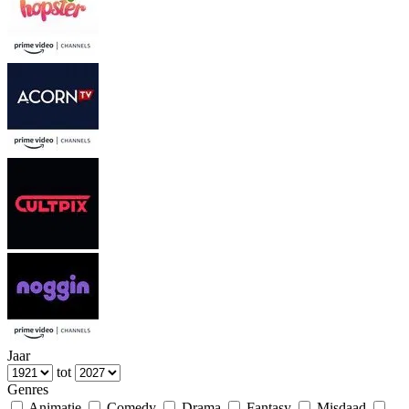
Jaar
tot
Genres
Animatie
Comedy
Drama
Fantasy
Misdaad