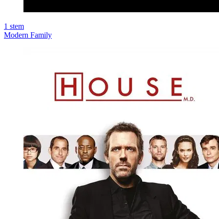
1
stem
Modern Family