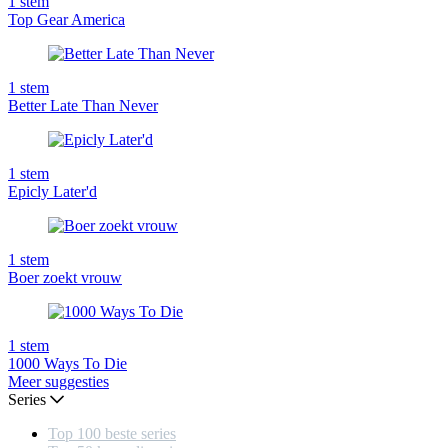
1
stem
Top Gear America
1
stem
Better Late Than Never
1
stem
Epicly Later'd
1
stem
Boer zoekt vrouw
1
stem
1000 Ways To Die
Meer suggesties
Series
Top 100 beste series