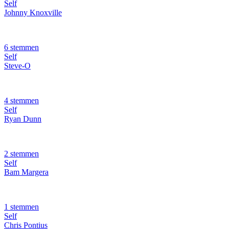
Self
Johnny Knoxville
6 stemmen
Self
Steve-O
4 stemmen
Self
Ryan Dunn
2 stemmen
Self
Bam Margera
1 stemmen
Self
Chris Pontius