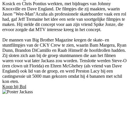
Kosick en Chris Pontius werkten, met bijdrages van Johnny
Knoxville en Dave England. De filmpjes die zij maakten, waarin
Jason "Wee-Man"Acuña als professionele skateboarder vaak een rol
had, gaf Jeff Tremaine het idee een serie van soortgelijke filmpjes te
maken. Hij stelde dit concept voor aan zijn vriend Spike Jonze, die
ervoor zorgde dat MTV interesse kreeg in het concept.
De mannen van Big Brother Magazine kregen de skate- en
stuntfilmpjes van de CKY Crew te zien, waarin Bam Margera, Ryan
Dunn, Brandon DiCamillo en Raab Himself de hoofdrollen hadden.
Zij sloten zich aan bij de groep stuntmannen die aan het filmen
waren voor wat later Jackass zou worden. Tenslotte werden Steve-O
(een clown uit Florida) en Ehren McGhehey (als vriend van Dave
England) ook lid van de groep, en werd Preston Lacy bij een
castingsessie uit 5000 man gekozen omdat hij 4 bananen met schil
kon eten.
Koop bij Bol