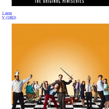
1
stem
V (1983)