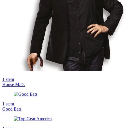
1
stem
House M.D.
1
stem
Good Eats