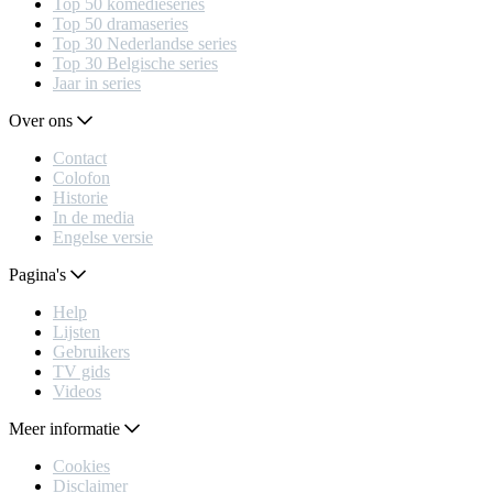
Top 50 komedieseries
Top 50 dramaseries
Top 30 Nederlandse series
Top 30 Belgische series
Jaar in series
Over ons
Contact
Colofon
Historie
In de media
Engelse versie
Pagina's
Help
Lijsten
Gebruikers
TV gids
Videos
Meer informatie
Cookies
Disclaimer