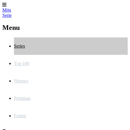
Mijn
Serie
Menu
Series
Top 100
Nieuws
Premium
Forum