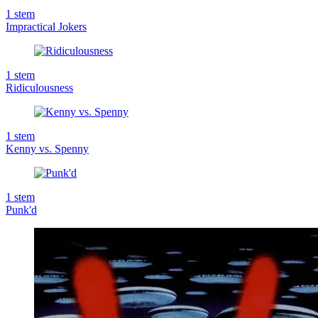
1
stem
Impractical Jokers
1
stem
Ridiculousness
1
stem
Kenny vs. Spenny
1
stem
Punk'd