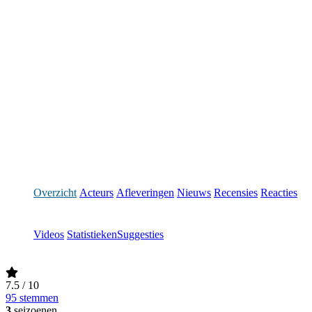
Overzicht
Acteurs
Afleveringen
Nieuws
Recensies
Reacties
Videos
Statistieken
Suggesties
7.5
/ 10
95 stemmen
3
seizoenen