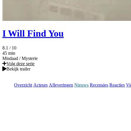
I Will Find You
8.1
/ 10
45 min
Misdaad
/
Mysterie
Volg deze serie
Bekijk trailer
Overzicht
Acteurs
Afleveringen
Nieuws
Recensies
Reacties
Vi