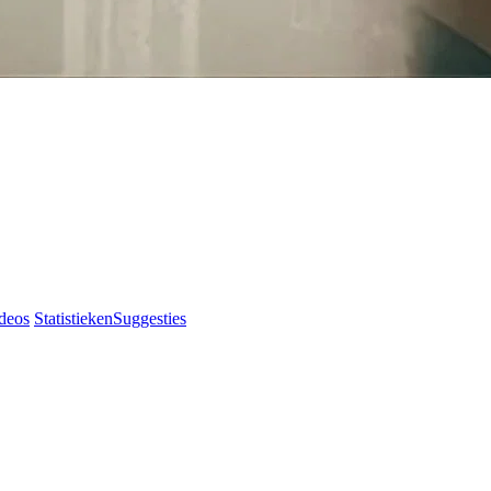
deos
Statistieken
Suggesties