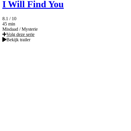
I Will Find You
8.1
/ 10
45 min
Misdaad
/
Mysterie
Volg deze serie
Bekijk trailer