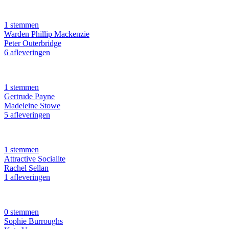
1 stemmen
Warden Phillip Mackenzie
Peter Outerbridge
6 afleveringen
1 stemmen
Gertrude Payne
Madeleine Stowe
5 afleveringen
1 stemmen
Attractive Socialite
Rachel Sellan
1 afleveringen
0 stemmen
Sophie Burroughs