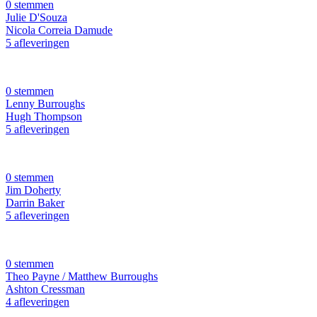
0 stemmen
Julie D'Souza
Nicola Correia Damude
5 afleveringen
0 stemmen
Lenny Burroughs
Hugh Thompson
5 afleveringen
0 stemmen
Jim Doherty
Darrin Baker
5 afleveringen
0 stemmen
Theo Payne / Matthew Burroughs
Ashton Cressman
4 afleveringen