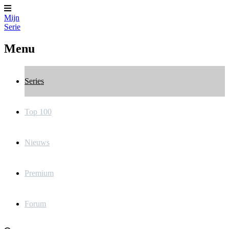
Mijn
Serie
Menu
Series
Top 100
Nieuws
Premium
Forum