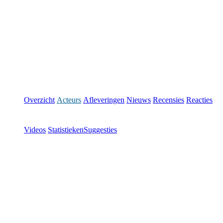
Overzicht
Acteurs
Afleveringen
Nieuws
Recensies
Reacties
Videos
Statistieken
Suggesties