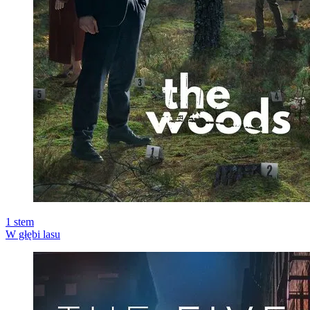
1
stem
W głębi lasu