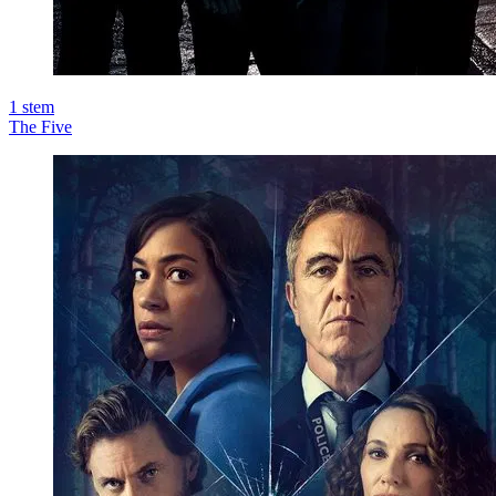
1
stem
The Five