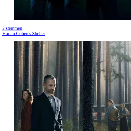
2
stemmen
Harlan Coben's Shelter