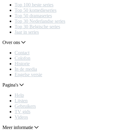
Top 100 beste series
Top 50 komedieseries
Top 50 dramaseries
Top 30 Nederlandse series
Top 30 Belgische series
Jaar in series
Over ons
Contact
Colofon
Historie
In de media
Engelse versie
Pagina's
Help
Lijsten
Gebruikers
TV gids
Videos
Meer informatie