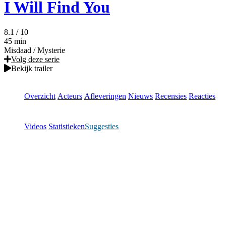
I Will Find You
8.1
/ 10
45 min
Misdaad
/
Mysterie
Volg deze serie
Bekijk trailer
Overzicht
Acteurs
Afleveringen
Nieuws
Recensies
Reacties
Videos
Statistieken
Suggesties