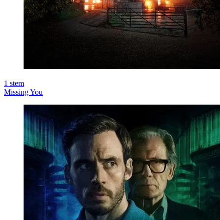
1
stem
Missing You