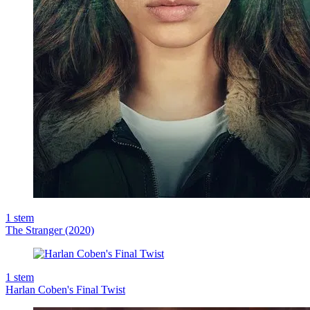
1
stem
The Stranger (2020)
1
stem
Harlan Coben's Final Twist