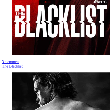
3
stemmen
The Blacklist