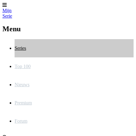
Mijn
Serie
Menu
Series
Top 100
Nieuws
Premium
Forum