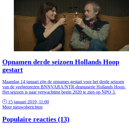
Opnamen derde seizoen Hollands Hoop
gestart
Maandag 14 januari zijn de opnames gestart voor het derde seizoen
van de veelgeprezen BNNVARA/NTR-dramaserie Hollands Hoop.
Het seizoen is naar verwachting begin 2020 te zien op NPO 3.
15 januari 2019, 11:00
Meer nieuwsberichten
Populaire reacties (13)