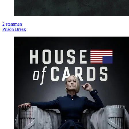
2
stemmen
Prison Break