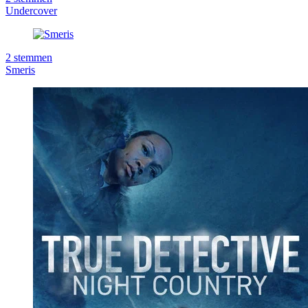
Undercover
2
stemmen
Smeris