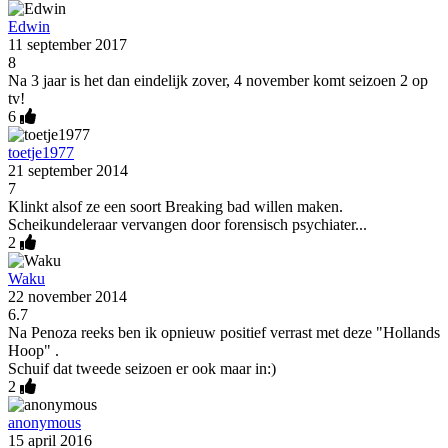
Edwin
11 september 2017
8
Na 3 jaar is het dan eindelijk zover, 4 november komt seizoen 2 op
tv!
6
toetje1977
21 september 2014
7
Klinkt alsof ze een soort Breaking bad willen maken.
Scheikundeleraar vervangen door forensisch psychiater...
2
Waku
22 november 2014
6.7
Na Penoza reeks ben ik opnieuw positief verrast met deze "Hollands
Hoop" .
Schuif dat tweede seizoen er ook maar in:)
2
anonymous
15 april 2016