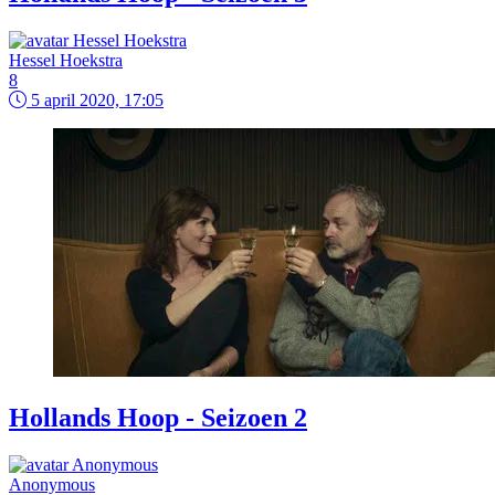
Hessel Hoekstra
8
5 april 2020, 17:05
Hollands Hoop - Seizoen 2
Anonymous