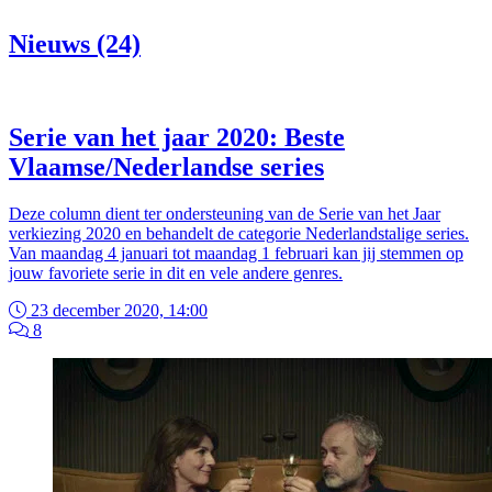
Nieuws (24)
Serie van het jaar 2020: Beste
Vlaamse/Nederlandse series
Deze column dient ter ondersteuning van de Serie van het Jaar
verkiezing 2020 en behandelt de categorie Nederlandstalige series.
Van maandag 4 januari tot maandag 1 februari kan jij stemmen op
jouw favoriete serie in dit en vele andere genres.
23 december 2020, 14:00
8