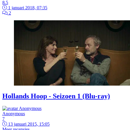
8.5
1 januari 2018, 07:35
2
Hollands Hoop - Seizoen 1 (Blu-ray)
Anonymous
7
13 januari 2015, 15:05
Meer recensies