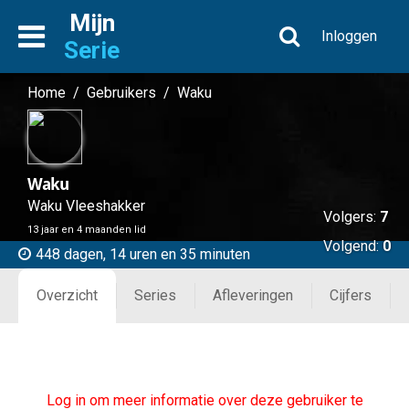
Mijn
Inloggen
Serie
Home
/
Gebruikers
/
Waku
Waku
Waku Vleeshakker
Volgers:
7
13 jaar en 4 maanden lid
Volgend:
0
448 dagen, 14 uren en 35 minuten
Overzicht
Series
Afleveringen
Cijfers
Log in om meer informatie over deze gebruiker te