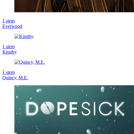
1
stem
Everwood
1
stem
Knutby
1
stem
Quincy, M.E.