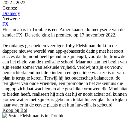
2022
-
2022
Genres:
Dramedy
Netwerk:
FX
Fleishman is in Trouble is een Amerikaanse dramedyserie van de
zender FX. De serie ging in première op 17 november 2022.
De onlangs gescheiden veertiger Toby Fleishman duikt in de
dappere nieuwe wereld van app-gebaseerde dating met het soort
succes dat hij nooit heeft gehad in zijn jeugd, voordat hij trouwde
aan het einde van de medische school. Maar net aan het begin van
zijn eerste zomer van seksuele vrijheid, verdwijnt zijn ex-vrouw,
hem achterlatend met de kinderen en geen idee waar ze is of van
plan is terug te keren. Terwijl hij het ouderschap balanceert, de
terugkeer van oude vrienden, een promotie in het ziekenhuis die
lang op zich laat wachten en alle geschikte vrouwen die Manhattan
te bieden heeft, realiseert hij zich dat hij er nooit achter zal kunnen
komen wat er met zijn ex is gebeurd. totdat hij eerlijker kan kijken
naar wat er in de eerste plaats met hun huwelijk is gebeurd.
Koop bij Bol