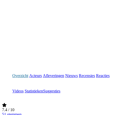
Overzicht
Acteurs
Afleveringen
Nieuws
Recensies
Reacties
Videos
Statistieken
Suggesties
7.4
/ 10
51 stemmen