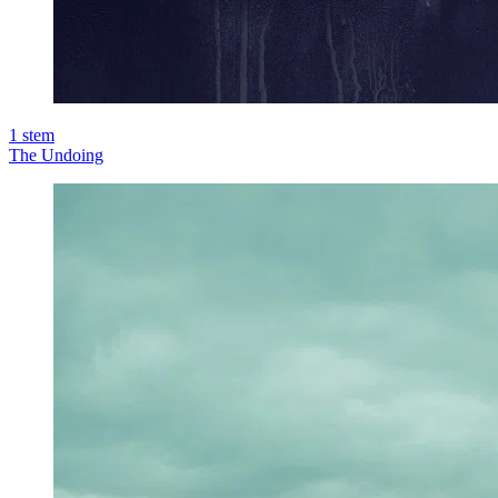
1
stem
The Undoing