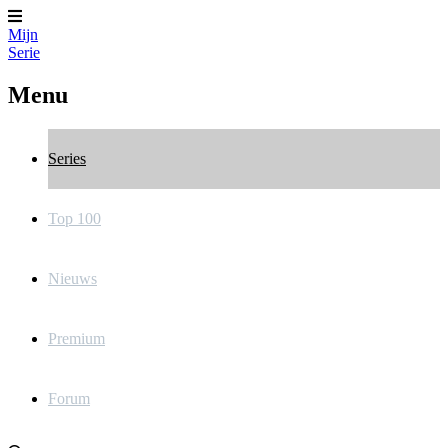
Mijn
Serie
Menu
Series
Top 100
Nieuws
Premium
Forum