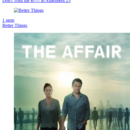
Don't Trust the B---- in Apartment 23
1
stem
Better Things