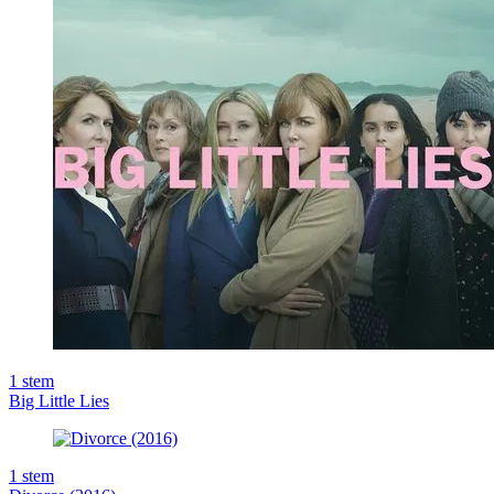
1
stem
Big Little Lies
1
stem