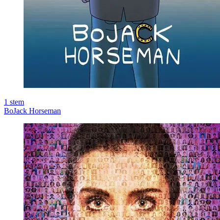
1
stem
BoJack Horseman