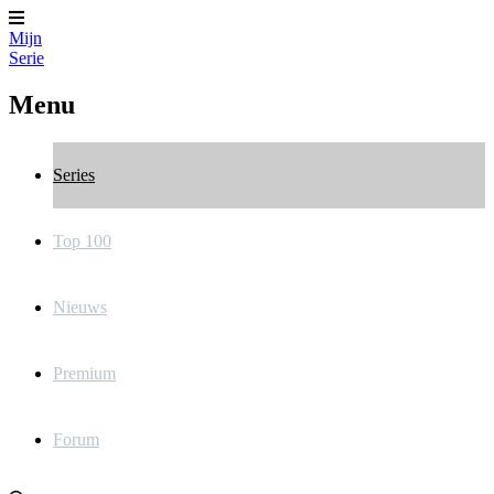
Mijn
Serie
Menu
Series
Top 100
Nieuws
Premium
Forum