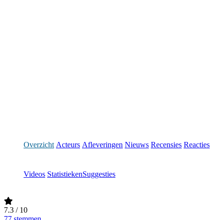
Overzicht
Acteurs
Afleveringen
Nieuws
Recensies
Reacties
Videos
Statistieken
Suggesties
7.3
/ 10
77 stemmen