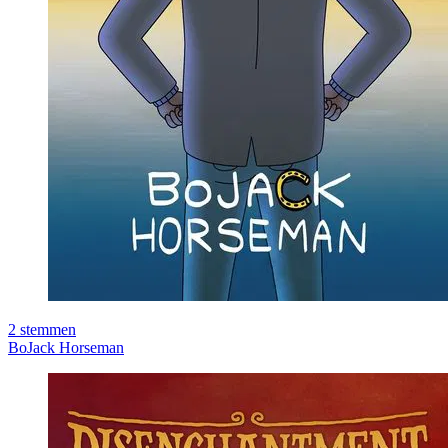
2
stemmen
BoJack Horseman