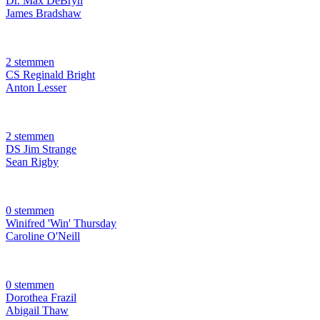
Dr. Max DeBryn
James Bradshaw
2 stemmen
CS Reginald Bright
Anton Lesser
2 stemmen
DS Jim Strange
Sean Rigby
0 stemmen
Winifred 'Win' Thursday
Caroline O'Neill
0 stemmen
Dorothea Frazil
Abigail Thaw