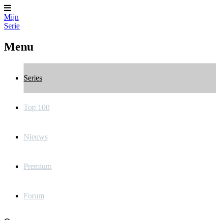
Mijn
Serie
Menu
Series
Top 100
Nieuws
Premium
Forum