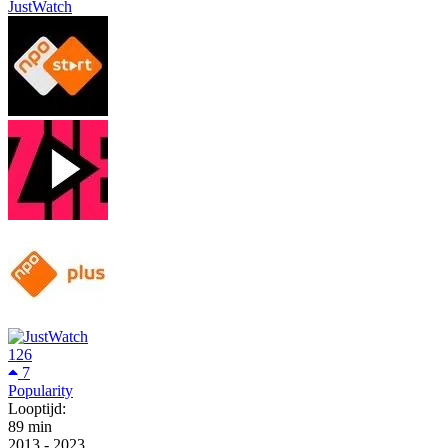
JustWatch
126
7
Popularity
Looptijd:
89 min
2013
-
2023