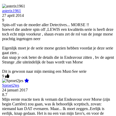
asterix1961
27 april 2014
9
Spin-off van de moeder aller Detectives... MORSE !!
hoewel die andere spin off ,LEWIS een kwaliteits-serie is heeft deze
toch echt mijn voorkeur , shaun evans zet de rol van de jonge morse
prachtig ingetogen neer
Eigenlijk moet je de serie morse gezien hebben voordat je deze serie
gaat zien ,
dan snap je ook beter de details die in Endeavour zitten , bv de agent
Strange ,die uiteindelijk de baas wordt van Morse
Dit is gewoon naar mijn mening een Must-See serie
9
Sproet2jes
24 januari 2017
8.7
Mijn eerste reactie toen ik vernam dat Endeavour over Morse (zijn
begin Carrière) zou gaan, was ik behoorlijk sceptisch, zovan:
niemand kan DAT evenaren. Maar... Ik moet zeggen..Eerlijk is
eerlijk, knap gedaan. Het is nu een van mijn favo's, en voor de