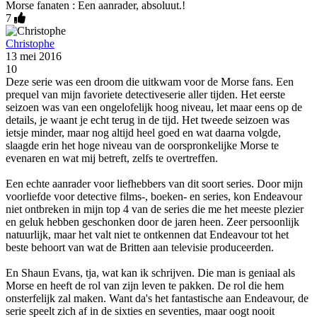
Morse fanaten : Een aanrader, absoluut.!
7
Christophe
13 mei 2016
10
Deze serie was een droom die uitkwam voor de Morse fans. Een
prequel van mijn favoriete detectiveserie aller tijden. Het eerste
seizoen was van een ongelofelijk hoog niveau, let maar eens op de
details, je waant je echt terug in de tijd. Het tweede seizoen was
ietsje minder, maar nog altijd heel goed en wat daarna volgde,
slaagde erin het hoge niveau van de oorspronkelijke Morse te
evenaren en wat mij betreft, zelfs te overtreffen.
Een echte aanrader voor liefhebbers van dit soort series. Door mijn
voorliefde voor detective films-, boeken- en series, kon Endeavour
niet ontbreken in mijn top 4 van de series die me het meeste plezier
en geluk hebben geschonken door de jaren heen. Zeer persoonlijk
natuurlijk, maar het valt niet te ontkennen dat Endeavour tot het
beste behoort van wat de Britten aan televisie produceerden.
En Shaun Evans, tja, wat kan ik schrijven. Die man is geniaal als
Morse en heeft de rol van zijn leven te pakken. De rol die hem
onsterfelijk zal maken. Want da's het fantastische aan Endeavour, de
serie speelt zich af in de sixties en seventies, maar oogt nooit