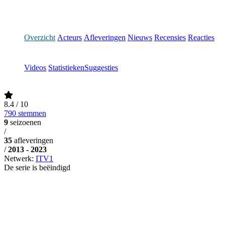
Overzicht
Acteurs
Afleveringen
Nieuws
Recensies
Reacties
Videos
Statistieken
Suggesties
8.4
/ 10
790 stemmen
9
seizoenen
/
35
afleveringen
/
2013 - 2023
Netwerk:
ITV1
De serie is beëindigd