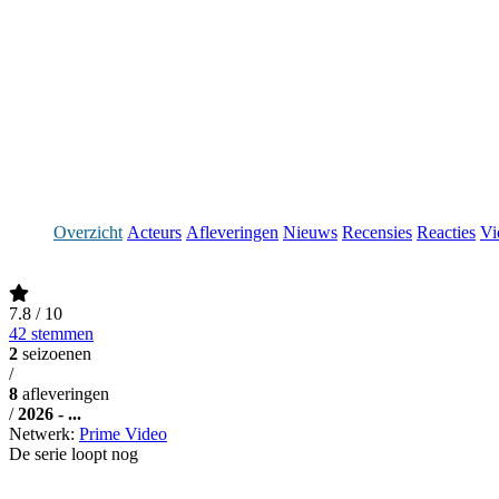
Overzicht
Acteurs
Afleveringen
Nieuws
Recensies
Reacties
Vi
7.8
/ 10
42 stemmen
2
seizoenen
/
8
afleveringen
/
2026 - ...
Netwerk:
Prime Video
De serie loopt nog