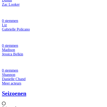
Dustin
Zac Looker
0 stemmen
Liz
Gabrielle Policano
0 stemmen
Madison
Jessica Belkin
0 stemmen
Shannon
Danielle Chand
Meer acteurs
Seizoenen