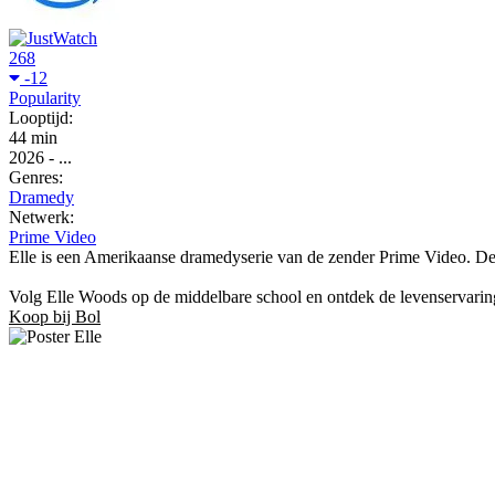
268
-12
Popularity
Looptijd:
44 min
2026
-
...
Genres:
Dramedy
Netwerk:
Prime Video
Elle is een Amerikaanse dramedyserie van de zender Prime Video. De s
Volg Elle Woods op de middelbare school en ontdek de levenservaring
Koop bij Bol