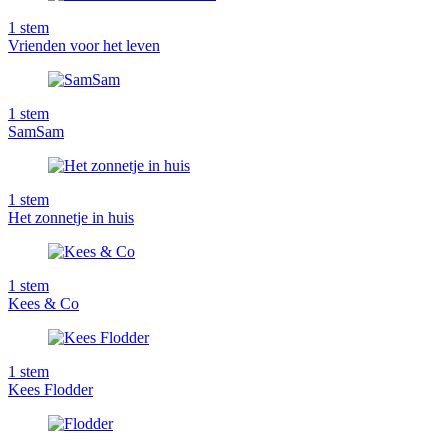
1
stem
Vrienden voor het leven
1
stem
SamSam
1
stem
Het zonnetje in huis
1
stem
Kees & Co
1
stem
Kees Flodder