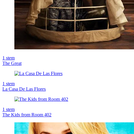
1
stem
The Great
1
stem
La Casa De Las Flores
1
stem
The Kids from Room 402