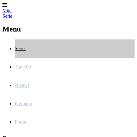
Mijn
Serie
Menu
Series
Top 100
Nieuws
Premium
Forum