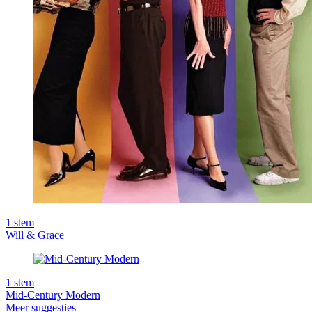
1
stem
Will & Grace
1
stem
Mid-Century Modern
Meer suggesties