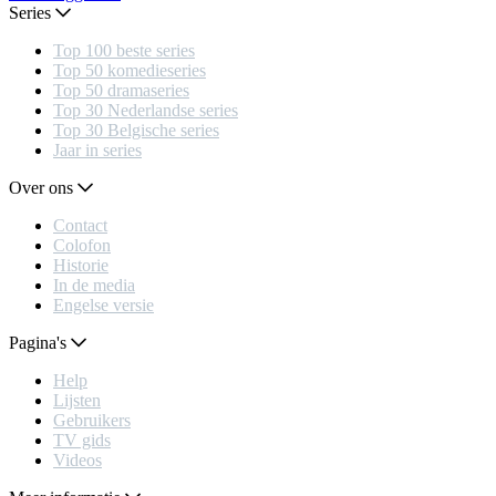
Series
Top 100 beste series
Top 50 komedieseries
Top 50 dramaseries
Top 30 Nederlandse series
Top 30 Belgische series
Jaar in series
Over ons
Contact
Colofon
Historie
In de media
Engelse versie
Pagina's
Help
Lijsten
Gebruikers
TV gids
Videos