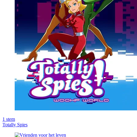
1
stem
Totally Spies