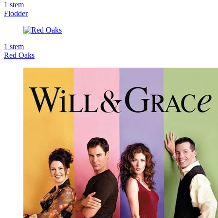
1
stem
Flodder
1
stem
Red Oaks