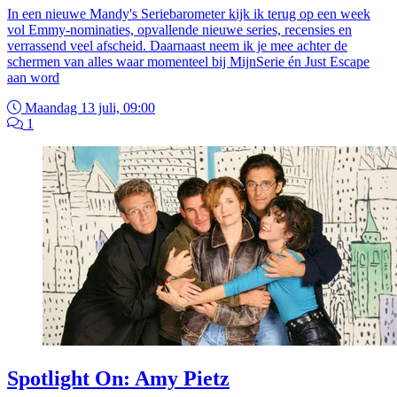
In een nieuwe Mandy's Seriebarometer kijk ik terug op een week
vol Emmy-nominaties, opvallende nieuwe series, recensies en
verrassend veel afscheid. Daarnaast neem ik je mee achter de
schermen van alles waar momenteel bij MijnSerie én Just Escape
aan word
Maandag 13 juli, 09:00
1
Spotlight On: Amy Pietz