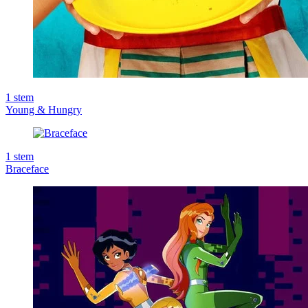
1
stem
Young & Hungry
1
stem
Braceface