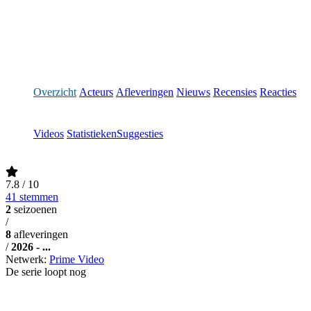
Overzicht
Acteurs
Afleveringen
Nieuws
Recensies
Reacties
Videos
Statistieken
Suggesties
7.8
/ 10
41 stemmen
2
seizoenen
/
8
afleveringen
/
2026 - ...
Netwerk:
Prime Video
De serie loopt nog