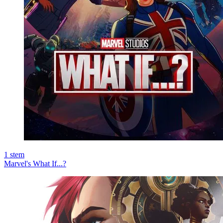
1
stem
Marvel's What If...?