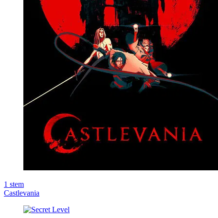
1
stem
Castlevania