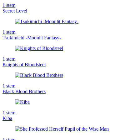
1
stem
Secret Level
1
stem
Tsukimichi -Moonlit Fantasy-
1
stem
Knights of Bloodsteel
1
stem
Black Blood Brothers
1
stem
Kiba
1
stem