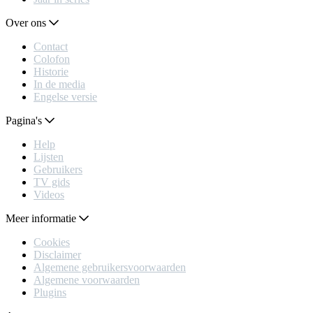
Over ons
Contact
Colofon
Historie
In de media
Engelse versie
Pagina's
Help
Lijsten
Gebruikers
TV gids
Videos
Meer informatie
Cookies
Disclaimer
Algemene gebruikersvoorwaarden
Algemene voorwaarden
Plugins