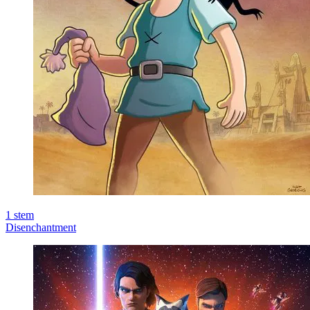
1
stem
Disenchantment