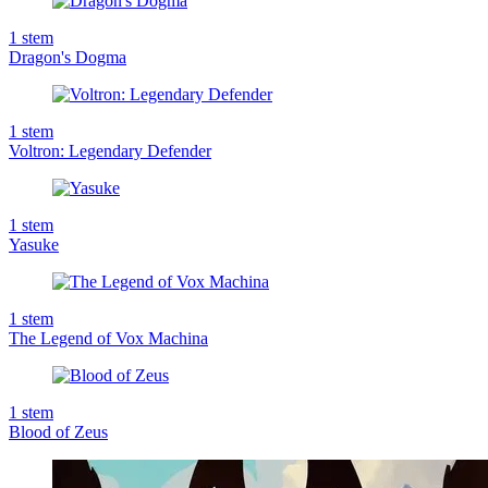
1
stem
Dragon's Dogma
1
stem
Voltron: Legendary Defender
1
stem
Yasuke
1
stem
The Legend of Vox Machina
1
stem
Blood of Zeus