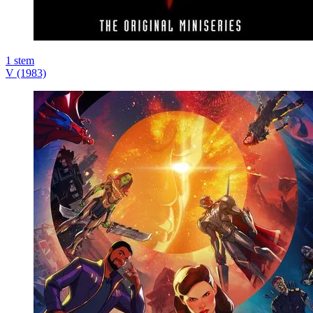
1
stem
V (1983)