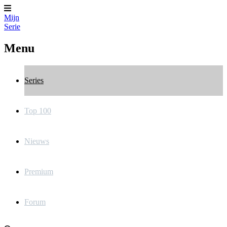
Mijn
Serie
Menu
Series
Top 100
Nieuws
Premium
Forum