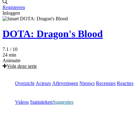
Registreren
Inloggen
DOTA: Dragon's Blood
7.1
/ 10
24 min
Animatie
Volg deze serie
Overzicht
Acteurs
Afleveringen
Nieuws
Recensies
Reacties
Videos
Statistieken
Suggesties