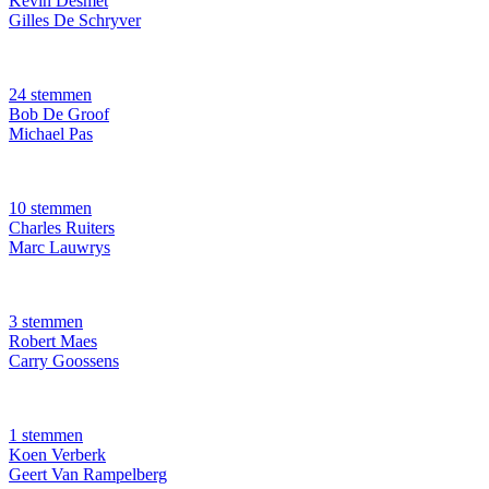
Kevin Desmet
Gilles De Schryver
24 stemmen
Bob De Groof
Michael Pas
10 stemmen
Charles Ruiters
Marc Lauwrys
3 stemmen
Robert Maes
Carry Goossens
1 stemmen
Koen Verberk
Geert Van Rampelberg