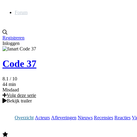
Forum
Registreren
Inloggen
Code 37
8.1
/ 10
44 min
Misdaad
Volg deze serie
Bekijk trailer
Overzicht
Acteurs
Afleveringen
Nieuws
Recensies
Reacties
Vi