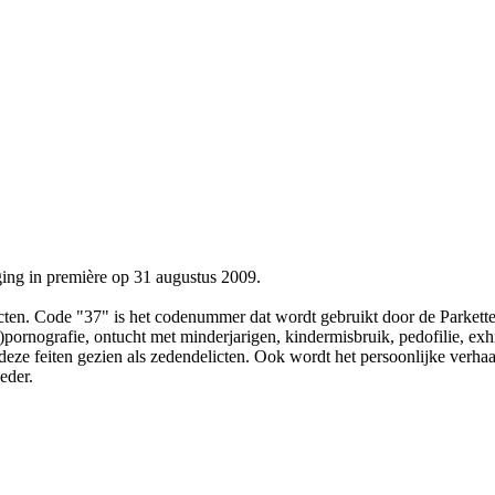
ing in première op 31 augustus 2009.
licten. Code "37" is het codenummer dat wordt gebruikt door de Parkett
ornografie, ontucht met minderjarigen, kindermisbruik, pedofilie, exhi
 al deze feiten gezien als zedendelicten. Ook wordt het persoonlijke ver
eder.