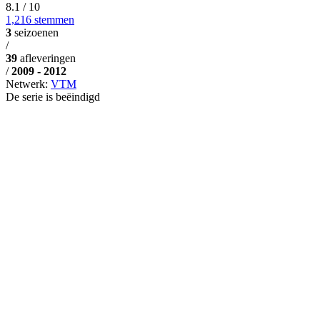
8.1
/ 10
1,216 stemmen
3
seizoenen
/
39
afleveringen
/
2009 - 2012
Netwerk:
VTM
De serie is beëindigd