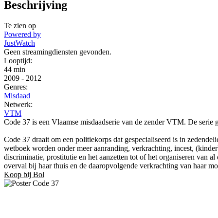
Beschrijving
Te zien op
Powered by
JustWatch
Geen streamingdiensten gevonden.
Looptijd:
44 min
2009
-
2012
Genres:
Misdaad
Netwerk:
VTM
Code 37 is een Vlaamse misdaadserie van de zender VTM. De serie g
Code 37 draait om een politiekorps dat gespecialiseerd is in zedende
wetboek worden onder meer aanranding, verkrachting, incest, (kinder)p
discriminatie, prostitutie en het aanzetten tot of het organiseren van
overval bij haar thuis en de daaropvolgende verkrachting van haar mo
Koop bij Bol