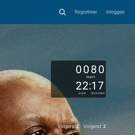
Registreer
Inloggen
0080
dagen
22
:
17
uren
minuten
Volgers:
2
Volgend:
2