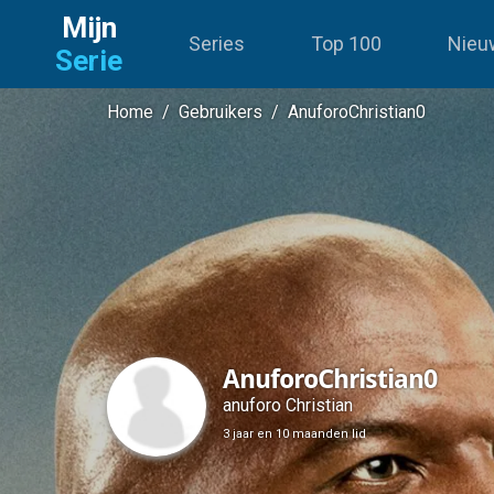
Mijn
Series
Top 100
Nieu
Serie
Home
/
Gebruikers
/
AnuforoChristian0
AnuforoChristian0
anuforo Christian
3 jaar en 10 maanden lid