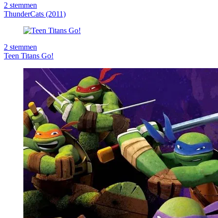
2
stemmen
ThunderCats (2011)
2
stemmen
Teen Titans Go!