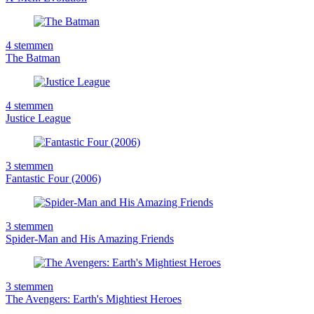
4
stemmen
The Batman
4
stemmen
Justice League
3
stemmen
Fantastic Four (2006)
3
stemmen
Spider-Man and His Amazing Friends
3
stemmen
The Avengers: Earth's Mightiest Heroes