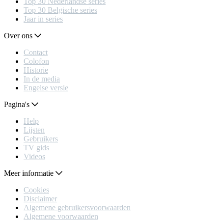
Top 30 Nederlandse series
Top 30 Belgische series
Jaar in series
Over ons
Contact
Colofon
Historie
In de media
Engelse versie
Pagina's
Help
Lijsten
Gebruikers
TV gids
Videos
Meer informatie
Cookies
Disclaimer
Algemene gebruikersvoorwaarden
Algemene voorwaarden