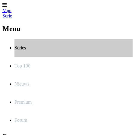
Mijn
Serie
Menu
Series
Top 100
Nieuws
Premium
Forum