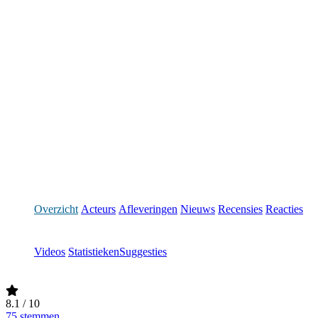
Overzicht
Acteurs
Afleveringen
Nieuws
Recensies
Reacties
Videos
Statistieken
Suggesties
8.1
/ 10
75 stemmen