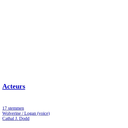
Acteurs
17 stemmen
Wolverine / Logan (voice)
Cathal J. Dodd