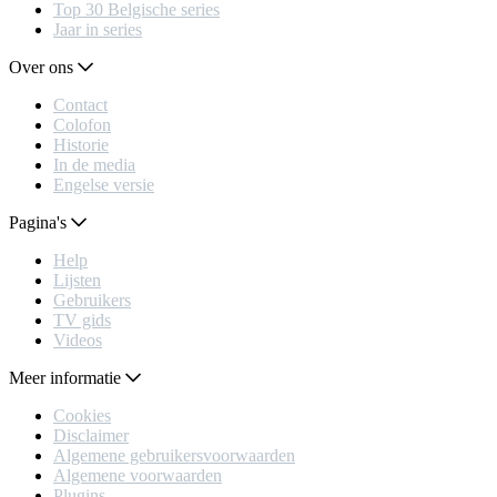
Top 30 Belgische series
Jaar in series
Over ons
Contact
Colofon
Historie
In de media
Engelse versie
Pagina's
Help
Lijsten
Gebruikers
TV gids
Videos
Meer informatie
Cookies
Disclaimer
Algemene gebruikersvoorwaarden
Algemene voorwaarden
Plugins