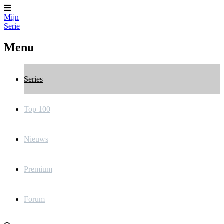
Mijn
Serie
Menu
Series
Top 100
Nieuws
Premium
Forum