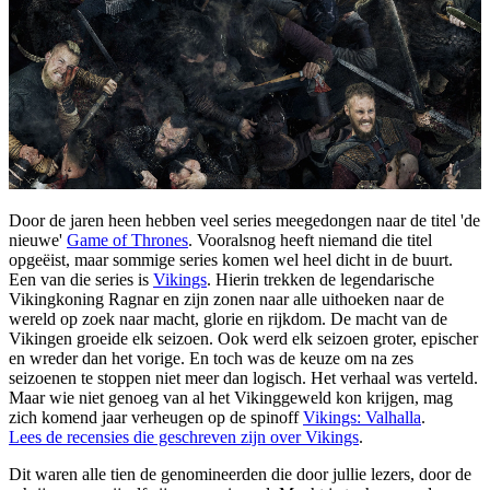
Door de jaren heen hebben veel series meegedongen naar de titel 'de
nieuwe'
Game of Thrones
. Vooralsnog heeft niemand die titel
opgeëist, maar sommige series komen wel heel dicht in de buurt.
Een van die series is
Vikings
. Hierin trekken de legendarische
Vikingkoning Ragnar en zijn zonen naar alle uithoeken naar de
wereld op zoek naar macht, glorie en rijkdom. De macht van de
Vikingen groeide elk seizoen. Ook werd elk seizoen groter, epischer
en wreder dan het vorige. En toch was de keuze om na zes
seizoenen te stoppen niet meer dan logisch. Het verhaal was verteld.
Maar wie niet genoeg van al het Vikinggeweld kon krijgen, mag
zich komend jaar verheugen op de spinoff
Vikings: Valhalla
.
Lees de recensies die geschreven zijn over Vikings
.
Dit waren alle tien de genomineerden die door jullie lezers, door de