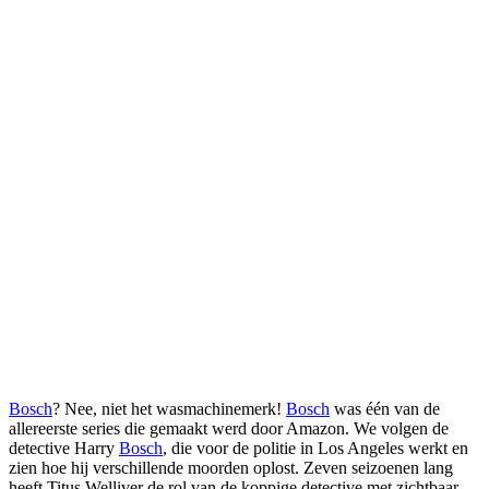
Bosch
? Nee, niet het wasmachinemerk!
Bosch
was één van de
allereerste series die gemaakt werd door Amazon. We volgen de
detective Harry
Bosch
, die voor de politie in Los Angeles werkt en
zien hoe hij verschillende moorden oplost. Zeven seizoenen lang
heeft Titus Welliver de rol van de koppige detective met zichtbaar