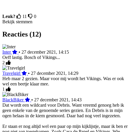
Leuk?
11
0
Bekijk stemmen
Reacties (12)
Inter
•
27 december 2021, 14:15
Oeff lastig. Bosch of Vikings...
2
Travelgirl
•
27 december 2021, 14:29
Heb maar 2 gezien. Maar voor mij wordt het Vikings. Was er ook
wel een beetje klaar mee.
1
BlackBiker
•
27 december 2021, 14:43
Dat wordt een wildcard voor Debris. Want vreemd genoeg heb ik
geen enkele van de genoemde series gezien. En Debris is in mijn
ogen helaas in de kiem gesmoord. Daar had nog veel ingezeten.
Er staan er nog altijd wel een paar op mijn kijklijstje, maar ik ben er
nog niet aan toegekomen. Zoals Casa de Papel en Vikings. Wie