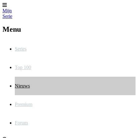
Mijn
Serie
Menu
Series
Top 100
Nieuws
Premium
Forum