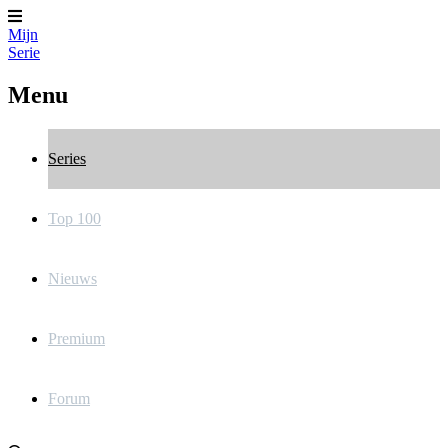
Mijn
Serie
Menu
Series
Top 100
Nieuws
Premium
Forum