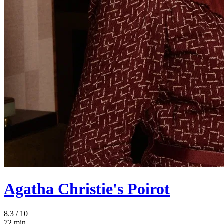
Agatha Christie's Poirot
8.3
/ 10
72 min