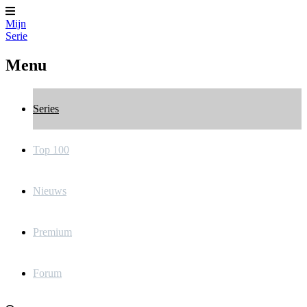
Mijn
Serie
Menu
Series
Top 100
Nieuws
Premium
Forum