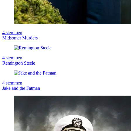
4
stemmen
Midsomer Murders
4
stemmen
Remington Steele
4
stemmen
Jake and the Fatman