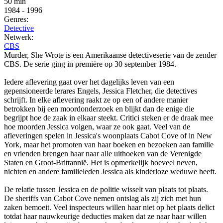
50 min
1984
-
1996
Genres:
Detective
Netwerk:
CBS
Murder, She Wrote is een Amerikaanse detectiveserie van de zender
CBS. De serie ging in première op 30 september 1984.
Iedere aflevering gaat over het dagelijks leven van een
gepensioneerde lerares Engels, Jessica Fletcher, die detectives
schrijft. In elke aflevering raakt ze op een of andere manier
betrokken bij een moordonderzoek en blijkt dan de enige die
begrijpt hoe de zaak in elkaar steekt. Critici steken er de draak mee
hoe moorden Jessica volgen, waar ze ook gaat. Veel van de
afleveringen spelen in Jessica's woonplaats Cabot Cove of in New
York, maar het promoten van haar boeken en bezoeken aan familie
en vrienden brengen haar naar alle uithoeken van de Verenigde
Staten en Groot-Brittannië. Het is opmerkelijk hoeveel neven,
nichten en andere familieleden Jessica als kinderloze weduwe heeft.
De relatie tussen Jessica en de politie wisselt van plaats tot plaats.
De sheriffs van Cabot Cove nemen ontslag als zij zich met hun
zaken bemoeit. Veel inspecteurs willen haar niet op het plaats delict
totdat haar nauwkeurige deducties maken dat ze naar haar willen