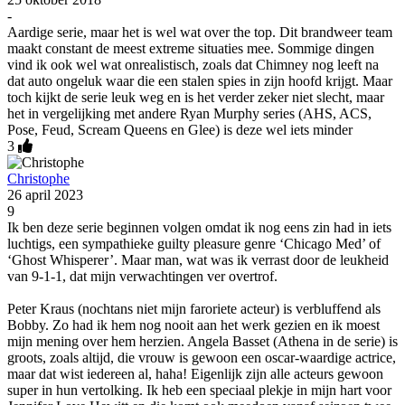
-
Aardige serie, maar het is wel wat over the top. Dit brandweer team
maakt constant de meest extreme situaties mee. Sommige dingen
vind ik ook wel wat onrealistisch, zoals dat Chimney nog leeft na
dat auto ongeluk waar die een stalen spies in zijn hoofd krijgt. Maar
toch kijkt de serie leuk weg en is het verder zeker niet slecht, maar
het in vergelijking met andere Ryan Murphy series (AHS, ACS,
Pose, Feud, Scream Queens en Glee) is deze wel iets minder
3
Christophe
26 april 2023
9
Ik ben deze serie beginnen volgen omdat ik nog eens zin had in iets
luchtigs, een sympathieke guilty pleasure genre ‘Chicago Med’ of
‘Ghost Whisperer’. Maar man, wat was ik verrast door de leukheid
van 9-1-1, dat mijn verwachtingen ver overtrof.
Peter Kraus (nochtans niet mijn faroriete acteur) is verbluffend als
Bobby. Zo had ik hem nog nooit aan het werk gezien en ik moest
mijn mening over hem herzien. Angela Basset (Athena in de serie) is
groots, zoals altijd, die vrouw is gewoon een oscar-waardige actrice,
maar dat wist iedereen al, haha! Eigenlijk zijn alle acteurs gewoon
super in hun vertolking. Ik heb een speciaal plekje in mijn hart voor