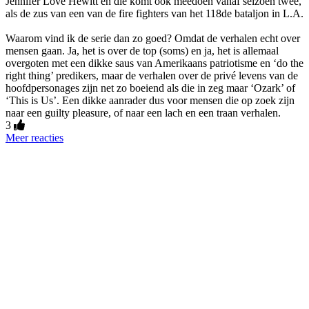
Jennifer Love Hewitt en die komt ook meedoen vanaf seizoen twee,
als de zus van een van de fire fighters van het 118de bataljon in L.A.
Waarom vind ik de serie dan zo goed? Omdat de verhalen echt over
mensen gaan. Ja, het is over de top (soms) en ja, het is allemaal
overgoten met een dikke saus van Amerikaans patriotisme en ‘do the
right thing’ predikers, maar de verhalen over de privé levens van de
hoofdpersonages zijn net zo boeiend als die in zeg maar ‘Ozark’ of
‘This is Us’. Een dikke aanrader dus voor mensen die op zoek zijn
naar een guilty pleasure, of naar een lach en een traan verhalen.
3
Meer reacties