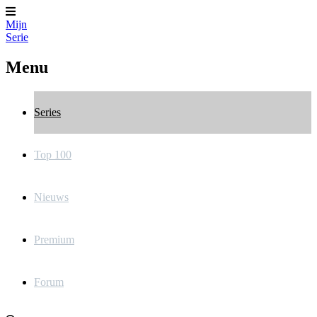
Mijn
Serie
Menu
Series
Top 100
Nieuws
Premium
Forum