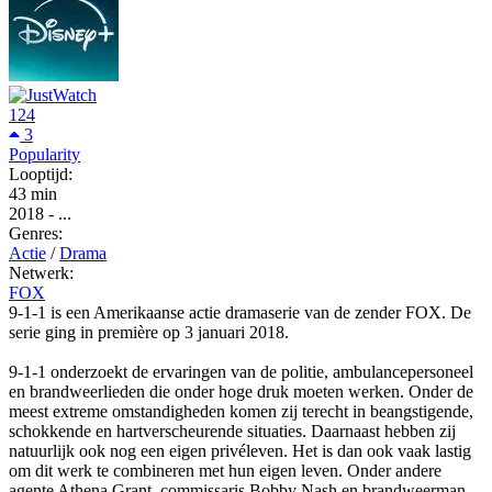
124
3
Popularity
Looptijd:
43 min
2018
-
...
Genres:
Actie
/
Drama
Netwerk:
FOX
9-1-1 is een Amerikaanse actie dramaserie van de zender FOX. De
serie ging in première op 3 januari 2018.
9-1-1 onderzoekt de ervaringen van de politie, ambulancepersoneel
en brandweerlieden die onder hoge druk moeten werken. Onder de
meest extreme omstandigheden komen zij terecht in beangstigende,
schokkende en hartverscheurende situaties. Daarnaast hebben zij
natuurlijk ook nog een eigen privéleven. Het is dan ook vaak lastig
om dit werk te combineren met hun eigen leven. Onder andere
agente Athena Grant, commissaris Bobby Nash en brandweerman