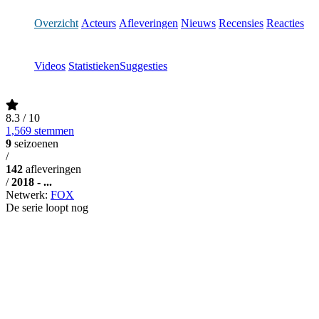
Overzicht
Acteurs
Afleveringen
Nieuws
Recensies
Reacties
Videos
Statistieken
Suggesties
8.3
/ 10
1,569 stemmen
9
seizoenen
/
142
afleveringen
/
2018 - ...
Netwerk:
FOX
De serie loopt nog