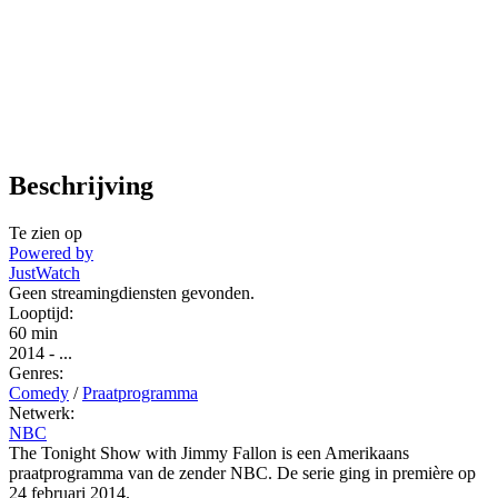
Beschrijving
Te zien op
Powered by
JustWatch
Geen streamingdiensten gevonden.
Looptijd:
60 min
2014
-
...
Genres:
Comedy
/
Praatprogramma
Netwerk:
NBC
The Tonight Show with Jimmy Fallon is een Amerikaans
praatprogramma van de zender NBC. De serie ging in première op
24 februari 2014.