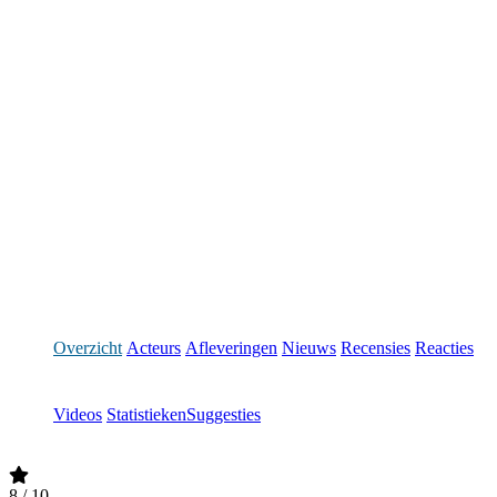
Overzicht
Acteurs
Afleveringen
Nieuws
Recensies
Reacties
Videos
Statistieken
Suggesties
8
/ 10