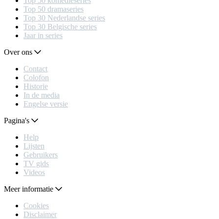
Top 50 komedieseries
Top 50 dramaseries
Top 30 Nederlandse series
Top 30 Belgische series
Jaar in series
Over ons
Contact
Colofon
Historie
In de media
Engelse versie
Pagina's
Help
Lijsten
Gebruikers
TV gids
Videos
Meer informatie
Cookies
Disclaimer