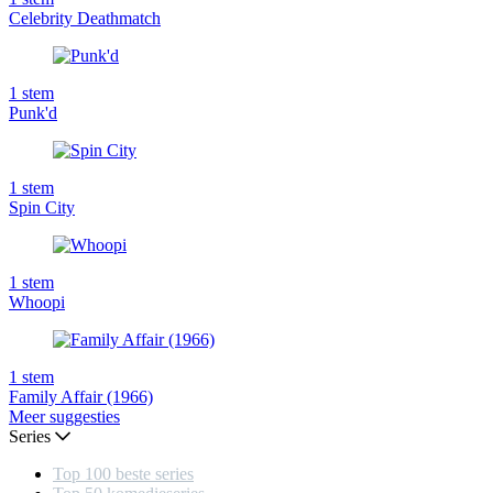
Celebrity Deathmatch
1
stem
Punk'd
1
stem
Spin City
1
stem
Whoopi
1
stem
Family Affair (1966)
Meer suggesties
Series
Top 100 beste series