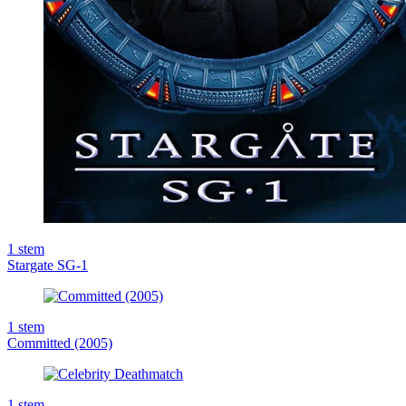
1
stem
Stargate SG-1
1
stem
Committed (2005)
1
stem