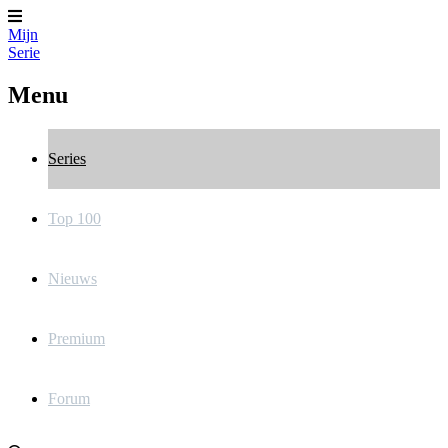
Mijn
Serie
Menu
Series
Top 100
Nieuws
Premium
Forum