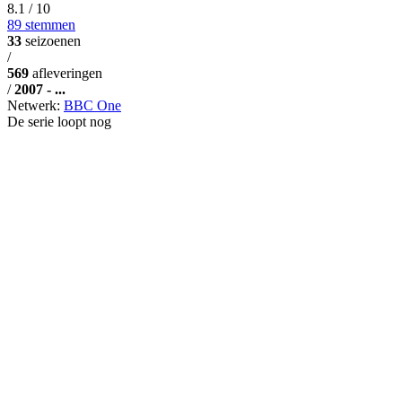
8.1
/ 10
89 stemmen
33
seizoenen
/
569
afleveringen
/
2007 - ...
Netwerk:
BBC One
De serie loopt nog