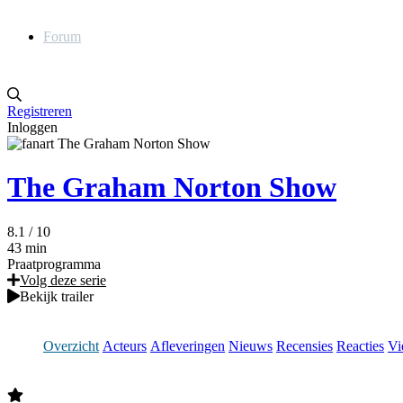
Forum
Registreren
Inloggen
The Graham Norton Show
8.1
/ 10
43 min
Praatprogramma
Volg deze serie
Bekijk trailer
Overzicht
Acteurs
Afleveringen
Nieuws
Recensies
Reacties
Vi