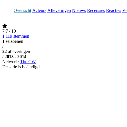
Overzicht
Acteurs
Afleveringen
Nieuws
Recensies
Reacties
Vi
7.7
/ 10
1,119 stemmen
1
seizoenen
/
22
afleveringen
/
2013 - 2014
Netwerk:
The CW
De serie is beëindigd