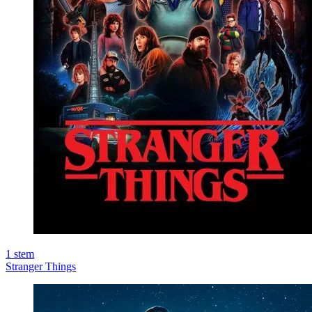
1
stem
Stranger Things