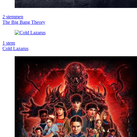
2
stemmen
The Big Bang Theory
1
stem
Cold Lazarus