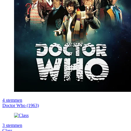
4
stemmen
Doctor Who (1963)
3
stemmen
Class