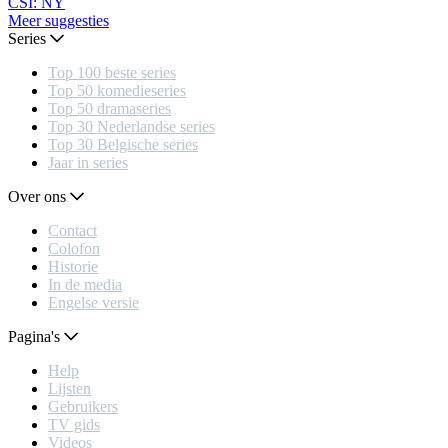
CSI: NY
Meer suggesties
Series
Top 100 beste series
Top 50 komedieseries
Top 50 dramaseries
Top 30 Nederlandse series
Top 30 Belgische series
Jaar in series
Over ons
Contact
Colofon
Historie
In de media
Engelse versie
Pagina's
Help
Lijsten
Gebruikers
TV gids
Videos