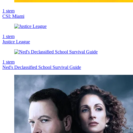
1
stem
CSI: Miami
1
stem
Justice League
1
stem
Ned's Declassified School Survival Guide