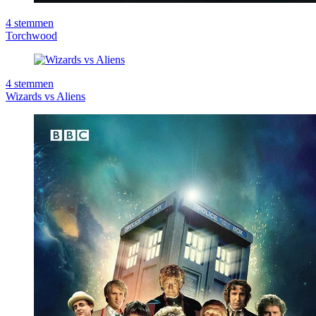
4
stemmen
Torchwood
4
stemmen
Wizards vs Aliens