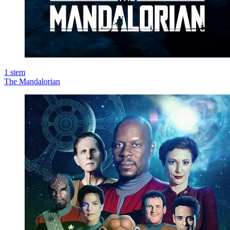
1
stem
The Mandalorian