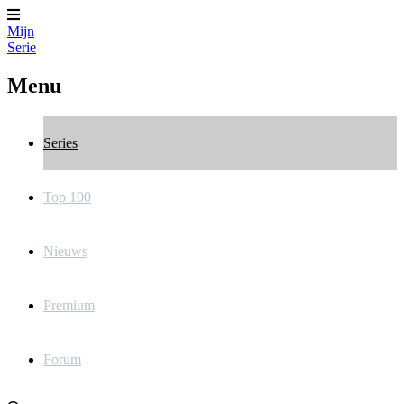
Mijn
Serie
Menu
Series
Top 100
Nieuws
Premium
Forum