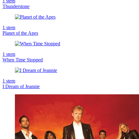
1
stem
Thunderstone
1
stem
Planet of the Apes
1
stem
When Time Stopped
1
stem
I Dream of Jeannie